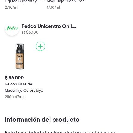
Líquida Superstay FC
Maquillaje Clean Fresh
Warm Nude
2710/ml
Light 540
1730/ml
Fedco Unicentro On Line
$3000
$ 86.000
Revlon Base de
Maquillaje Colorstay
Tono Medium Beige
2866.67/ml
240
Información del producto
Esta base brinda luminosidad en la piel, acabado