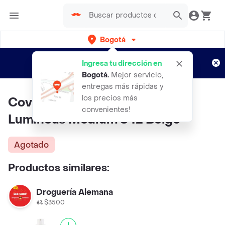
Bogotá
Regístrate
¿Nuevo en Rappi?
y disfruta de
Ingresa tu dirección en
envíos gratis por semanas
Aplican TyC
Bogotá
.
Mejor servicio,
entregas más rápidas y
los precios más
Cover Girl Base Outlast Stay
convenientes!
Luminous Medium 842 Beige
Agotado
Productos similares:
Droguería Alemana
$3500