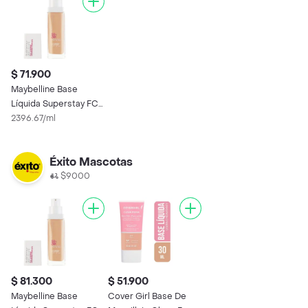
$ 71.900
Maybelline Base
Líquida Superstay FC
Warm Nude
2396.67/ml
Éxito Mascotas
$9000
$ 81.300
$ 51.900
Maybelline Base
Cover Girl Base De