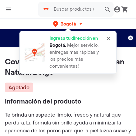
Bogotá
Regístrate
¿Nuevo en Rappi?
y disfruta de
Ingresa tu dirección en
envíos gratis por semanas
Aplican TyC
Bogotá
.
Mejor servicio,
entregas más rápidas y
los precios más
Cover Girl Polvo Compacto Clean
convenientes!
Natural Beige
Agotado
Información del producto
Te brinda un aspecto limpio, fresco y natural que
perdura. La fórmula sin brillo ayuda a minimizar la
apariencia de los poros para que la piel luzca suave y