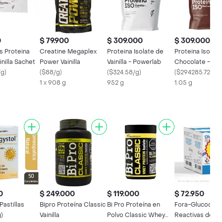
0
$ 79.900
$ 309.000
$ 309.000
s Proteina
Creatine Megaplex
Proteina Isolate de
Proteina Isolate
nilla Sachet
Power Vainilla
Vainilla - Powerlab
Chocolate - Po
/g
)
(
$88/g
)
(
$324.58/g
)
(
$294285.72/g
)
1 x 908 g
952 g
1.05 g
0
$ 249.000
$ 119.000
$ 72.950
Pastillas
Bipro Proteína Classic
Bi Pro Proteína en
Fora-Glucoquick
)
Vainilla
Polvo Classic Whey
Reactivas de G