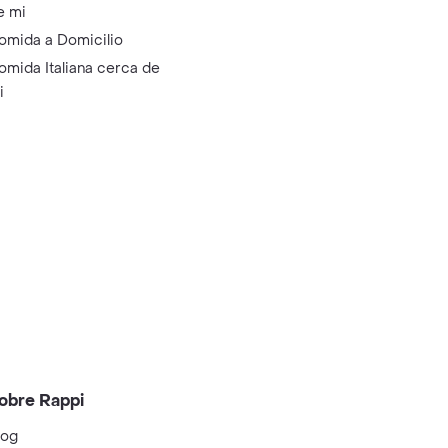
e mi
omida a Domicilio
omida Italiana cerca de
i
obre Rappi
log