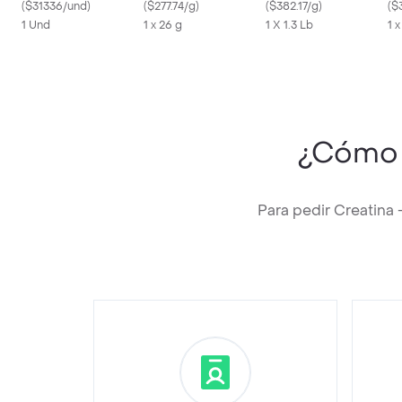
(
$31336/und
)
(
$277.74/g
)
(
$382.17/g
)
(
$
1 Und
1 x 26 g
1 X 1.3 Lb
1 x
¿Cómo 
Para pedir Creatina