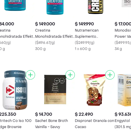
84.000
$ 149.000
$ 149.990
$ 17.00
eatina
Creatina
Nutramerican
Monodisi
nohidratada Effekt
Monohidratada Effekt
Suplemento
Power Vai
lvo 100% Pote
560/g
)
Polvo 100% Pote
(
$496.67/g
)
Alimenticio Creatine
(
$249.99/g
)
(
$499.95
0 g
300 g
Limonada Cereza
1 x 600 g
34 g
225.350
$ 14.700
$ 22.490
$ 93.63
tritech Co Iso 100
Sachet Bone Broth
Dispronat Granola con
Engystol 
dge Brownie
Vainilla - Savvy
Cacao
(301.5 mg