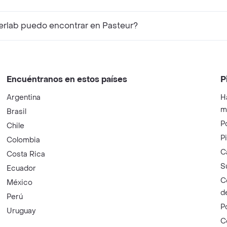
rlab puedo encontrar en Pasteur?
Encuéntranos en estos países
P
Argentina
H
m
Brasil
P
Chile
P
Colombia
C
Costa Rica
S
Ecuador
C
México
d
Perú
P
Uruguay
C