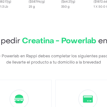
382.17/g
)
(
$587.96/g
)
(
$64.27/g
)
(
$1872.6
 1.3 Lb
25 g
350 g
1 X 50.0
pedir
Creatina - Powerlab
en
 - Powerlab en Rappi debes completar los siguientes pa
de llevarte el producto a tu domicilio a la brevedad