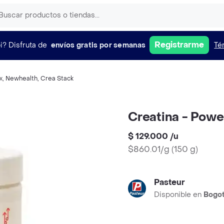
Registrarme
i?
Disfruta de
envíos gratis por semanas
Té
x
,
Newhealth
,
Crea Stack
Creatina - Powe
$ 129.000
/
u
$860.01/g
(
150 g
)
Pasteur
Disponible en
Bogo