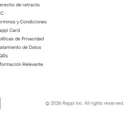
erecho de retracto
IC
érminos y Condiciones
appi Card
olíticas de Privacidad
ratamiento de Datos
QRs
nformación Relevante
ry
©
2026
Rappi Inc. All rights reserved.