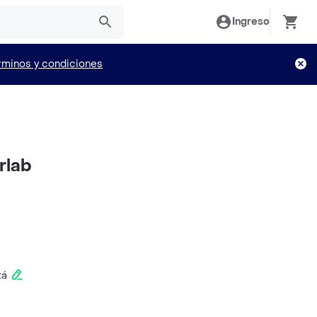
Ingreso
rminos y condiciones
rlab
tá