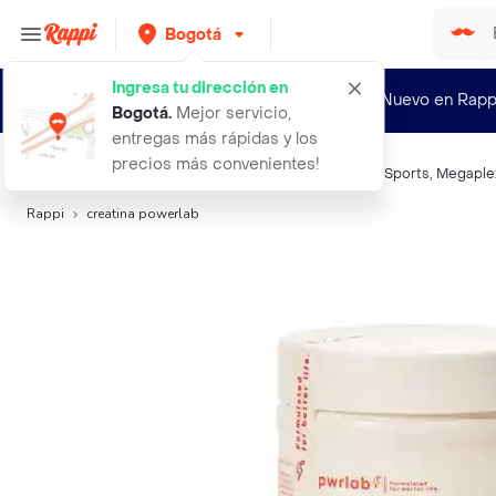
Bogotá
Ingresa tu dirección en
¿Nuevo en Rapp
Bogotá
.
Mejor servicio,
entregas más rápidas y los
precios más convenientes!
Búsquedas relacionadas:
Nutrición deportiva
,
Healthy Sports
,
Megaple
Rappi
creatina powerlab