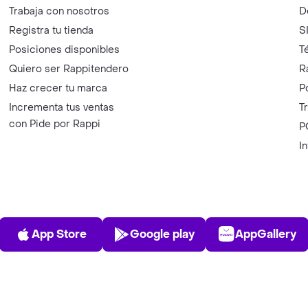
Trabaja con nosotros
D
Registra tu tienda
S
Posiciones disponibles
T
Quiero ser Rappitendero
R
Haz crecer tu marca
P
Incrementa tus ventas
T
con Pide por Rappi
P
I
App Store
Play Store
AppGalle
App Store
Google play
AppGallery