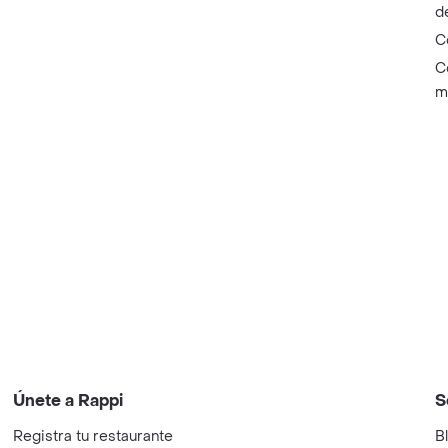
d
C
C
m
Únete a Rappi
S
Registra tu restaurante
B