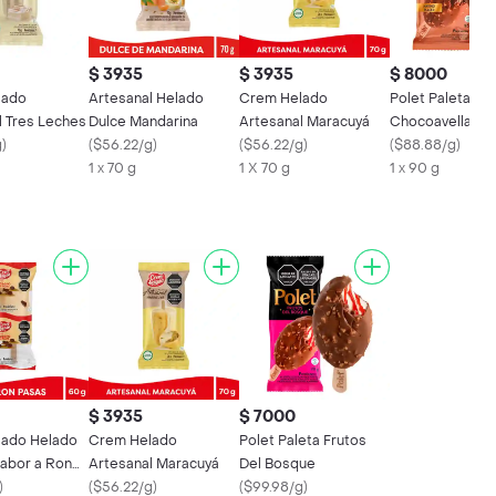
$ 3935
$ 3935
$ 8000
lado
Artesanal Helado
Crem Helado
Polet Paleta
l Tres Leches
Dulce Mandarina
Artesanal Maracuyá
Chocoavellana
g
)
(
$56.22/g
)
(
$56.22/g
)
(
$88.88/g
)
1 x 70 g
1 X 70 g
1 x 90 g
$ 3935
$ 7000
ado Helado
Crem Helado
Polet Paleta Frutos
abor a Ron
Artesanal Maracuyá
Del Bosque
s
)
(
$56.22/g
)
(
$99.98/g
)