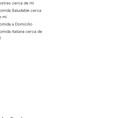
ostres cerca de mi
omida Saludable cerca
e mi
omida a Domicilio
omida Italiana cerca de
i