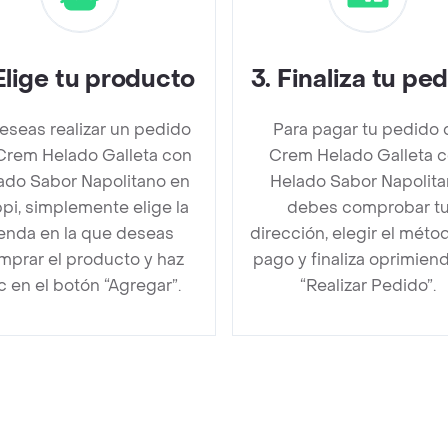
Elige tu producto
3
.
Finaliza tu pe
deseas realizar un pedido
Para pagar tu pedido 
Crem Helado Galleta con
Crem Helado Galleta 
ado Sabor Napolitano en
Helado Sabor Napolit
pi, simplemente elige la
debes comprobar t
ienda en la que deseas
dirección, elegir el méto
mprar el producto y haz
pago y finaliza oprimien
ic en el botón “Agregar”.
“Realizar Pedido”.