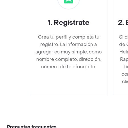
1
.
Regístrate
2
.
Crea tu perfil y completa tu
Si 
registro. La información a
de 
agregar es muy simple, como
Hel
nombre completo, dirección,
Rap
número de teléfono, etc.
t
co
cl
Preguntas frecuentes