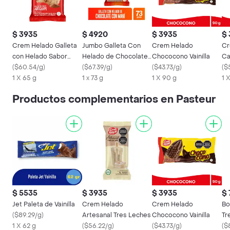
$ 3935
$ 4920
$ 3935
$
Crem Helado Galleta
Jumbo Galleta Con
Crem Helado
Cr
con Helado Sabor
Helado de Chocolate
Chococono Vainilla
Ca
Arequipe
(
$60.54/g
)
Con Maní Platillo
(
$67.39/g
)
(
$43.73/g
)
co
(
$
1 X 65 g
1 x 73 g
1 X 90 g
1 
Productos complementarios en Pasteur
$ 5535
$ 3935
$ 3935
$ 
Jet Paleta de Vainilla
Crem Helado
Crem Helado
Bo
(
$89.29/g
)
Artesanal Tres Leches
Chococono Vainilla
Tr
1 X 62 g
(
$56.22/g
)
(
$43.73/g
)
(
$