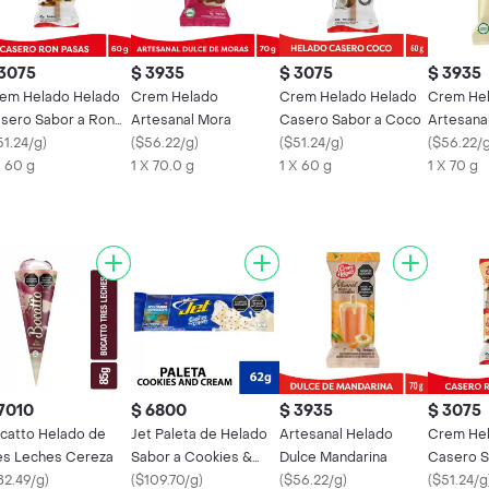
 3075
$ 3935
$ 3075
$ 3935
em Helado Helado
Crem Helado
Crem Helado Helado
Crem He
sero Sabor a Ron
Artesanal Mora
Casero Sabor a Coco
Artesana
n Pasas
51.24/g
)
(
$56.22/g
)
(
$51.24/g
)
(
$56.22/
X 60 g
1 X 70.0 g
1 X 60 g
1 X 70 g
7010
$ 6800
$ 3935
$ 3075
catto Helado de
Jet Paleta de Helado
Artesanal Helado
Crem Hel
es Leches Cereza
Sabor a Cookies &
Dulce Mandarina
Casero S
82.49/g
)
Cream
(
$109.70/g
)
(
$56.22/g
)
con Pasa
(
$51.24/g