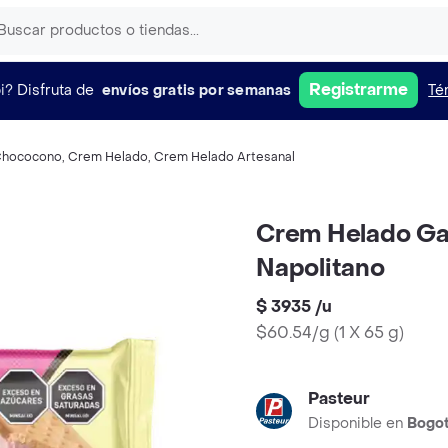
Registrarme
i?
Disfruta de
envíos gratis por semanas
Té
hococono
,
Crem Helado
,
Crem Helado Artesanal
Crem Helado Gal
Napolitano
$ 3935
/
u
$60.54/g
(
1 X 65 g
)
Pasteur
Disponible en
Bogo