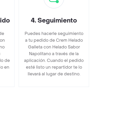
dido
4
.
Seguimiento
de
Puedes hacerle seguimiento
con
a tu pedido de Crem Helado
ano
Galleta con Helado Sabor
u
Napolitano a través de la
do de
aplicación. Cuando el pedido
do en
esté listo un repartidor te lo
llevará al lugar de destino.