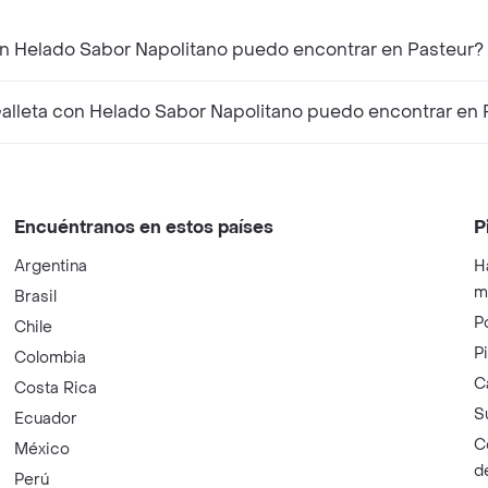
¿Qué productos similares a Crem Helado Galleta con Helado Sabor Napolitano puedo encontrar en Pasteur?
¿Qué productos complementarios a Crem Helado Galleta con Helado Sabor Napolit
Encuéntranos en estos países
P
Argentina
H
m
Brasil
P
Chile
P
Colombia
C
Costa Rica
S
Ecuador
C
México
d
Perú