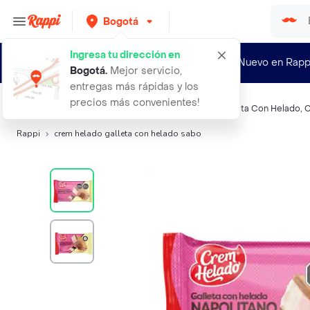
Bogotá
Ingresa tu dirección en
¿Nuevo en Rapp
Bogotá
.
Mejor servicio,
entregas más rápidas y los
precios más convenientes!
Búsquedas relacionadas:
Helados
,
Crem Helado Galleta Con Helado
,
C
Rappi
crem helado galleta con helado sabo