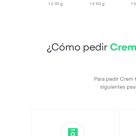
1 X 70 g
1 X 90 g
1 
¿Cómo pedir
Crem 
Para pedir Crem 
siguientes pas