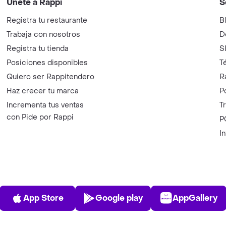
Únete a Rappi
S
Registra tu restaurante
B
Trabaja con nosotros
D
Registra tu tienda
S
Posiciones disponibles
T
Quiero ser Rappitendero
R
Haz crecer tu marca
P
Incrementa tus ventas
T
con Pide por Rappi
P
I
App Store
Play Store
AppGalle
App Store
Google play
AppGallery