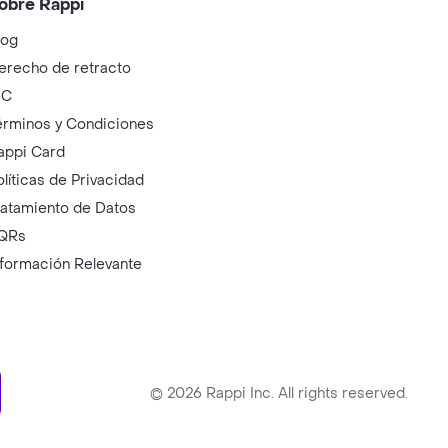
obre Rappi
log
erecho de retracto
IC
érminos y Condiciones
appi Card
olíticas de Privacidad
ratamiento de Datos
QRs
nformación Relevante
ry
©
2026
Rappi Inc. All rights reserved.