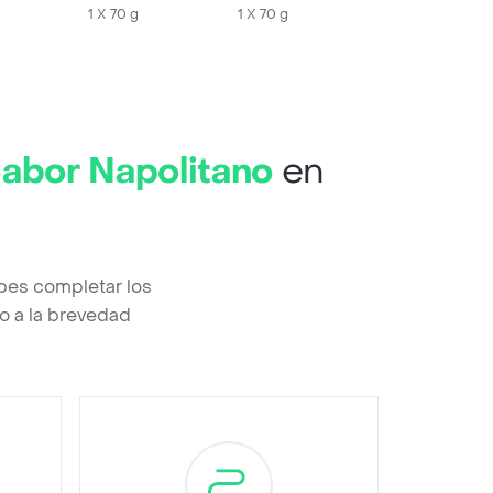
1 X 70 g
1 X 70 g
Sabor Napolitano
en
bes completar los
o a la brevedad