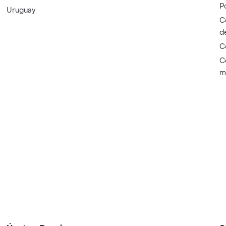
P
Uruguay
C
d
C
C
m