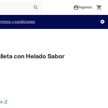
Ingreso
rminos y condiciones
leta con Helado Sabor
tá