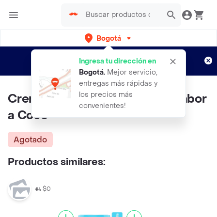
Bogotá
Regístrate
¿Nuevo en Rappi?
y disfruta de
Ingresa tu dirección en
envíos gratis por semanas
Aplican TyC
Bogotá
.
Mejor servicio,
entregas más rápidas y
los precios más
Crem Helado Helado Casero Sabor
convenientes!
a Coco
Agotado
Productos similares:
$0