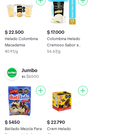
$ 22.500
$ 17.000
Helado Colombina
Colombina Helado
Macadamia
Cremoso Sabor a
40.91/g
Vainilla
56.67/g
Jumbo
$6500
$ 5450
$ 22.790
Batilado Mezcla Para
Crem Helado