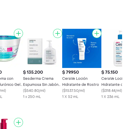
0
$ 135.200
$ 79.950
$ 75.150
ema con
Sesderma Crema
CeraVe Loción
CeraVe Loción
lurónico Gel
Espumosa Sin Jabón
Hidratante de Rostro
Hidratante con 
frescante
/ml
)
Salises
(
$540.80/ml
)
(
$1537.50/ml
)
Hialurónico sin
(
$318.44/ml
)
mL
1 x 250 mL
1 X 52 mL
Perfume
1 X 236 mL