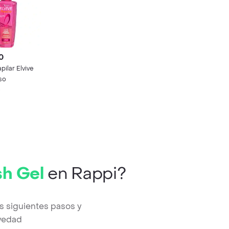
0
ilar Elvive
so
)
sh Gel
en Rappi?
s siguientes pasos y
evedad