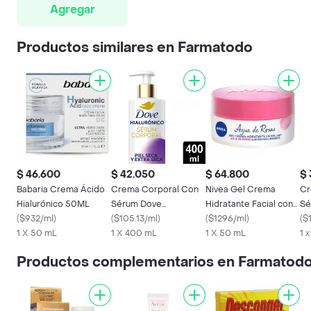
Agregar
Productos similares en Farmatodo
$ 46.600
$ 42.050
$ 64.800
$ 
Babaria Crema Ácido
Crema Corporal Con
Nivea Gel Crema
Cr
Hialurónico 50ML
Sérum Dove
Hidratante Facial con
Sé
(
$932/ml
)
Hialurónico 400 mL
(
$105.13/ml
)
Agua de Rosas
(
$1296/ml
)
Ni
(
$
1 X 50 mL
1 X 400 mL
1 X 50 mL
1 
Productos complementarios en Farmatod