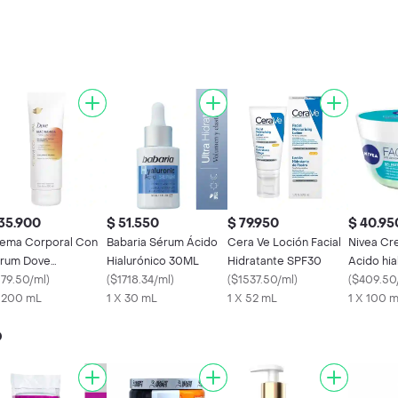
35.900
$ 51.550
$ 79.950
$ 40.95
ema Corporal Con
Babaria Sérum Ácido
Cera Ve Loción Facial
Nivea Cr
rum Dove
Hialurónico 30ML
Hidratante SPF30
Acido hia
acinamida 200 mL
179.50/ml
)
(
$1718.34/ml
)
(
$1537.50/ml
)
Facial Re
(
$409.50
x 200 mL
1 X 30 mL
1 X 52 mL
1 X 100 
o