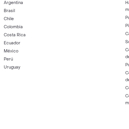
Argentina
H
m
Brasil
P
Chile
P
Colombia
C
Costa Rica
S
Ecuador
C
México
d
Perú
P
Uruguay
C
d
C
C
m