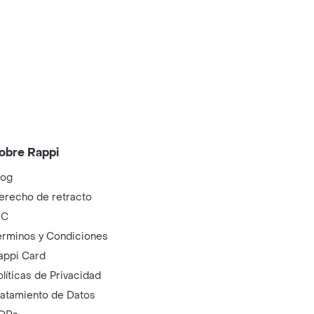
obre Rappi
log
erecho de retracto
IC
érminos y Condiciones
appi Card
olíticas de Privacidad
ratamiento de Datos