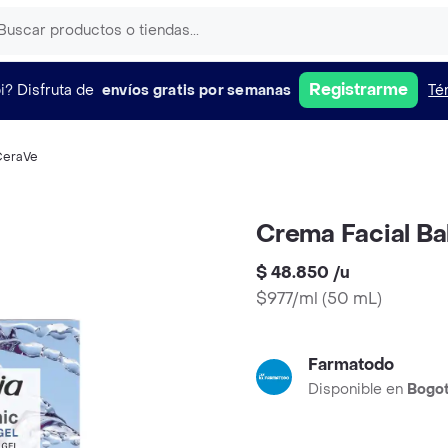
Registrarme
i?
Disfruta de
envíos gratis por semanas
Té
CeraVe
Crema Facial Ba
$ 48.850
/
u
$977/ml
(
50 mL
)
Farmatodo
Disponible en
Bogo