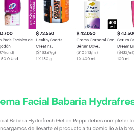
13.700
$ 72.550
$ 42.050
$ 43.50
b Pads Faciales de
Healthy Sports
Crema Corporal Con
Serum Cap
godón
Creatina
Sérum Dove
Dream Li
274/und
)
Monohidratada
(
$483.67/g
)
Hialurónico 400 mL
(
$105.13/ml
)
(
$435/ml
X 50.0 Und
1 X 150 g
1 X 400 mL
100 mL
ema Facial Babaria Hydrafre
cial Babaria Hydrafresh Gel en Rappi debes completar lo
ncargamos de llevarte el producto a tu domicilio a la br