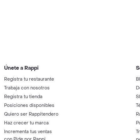
Únete a Rappi
S
Registra tu restaurante
B
Trabaja con nosotros
D
Registra tu tienda
S
Posiciones disponibles
T
Quiero ser Rappitendero
R
Haz crecer tu marca
P
Incrementa tus ventas
T
con Pide por Rappi