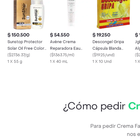
$ 150.500
$ 54.550
$ 19.250
$ 
Sunstop Protector
Avène Crema
Descongel Gripa
Jg
Solar Oil Free Color
Reparadora Eau
Cápsula Blanda
Al
SPF 50+
(
$2736.37/g
)
Thermale Cicalfate+
(
$1363.75/ml
)
Gelatina
(
$1925/und
)
(
$
1 X 55 g
1 X 40 mL
1 X 10 Und
1 
¿Cómo pedir
Cr
Para pedir Crema Fa
nos e