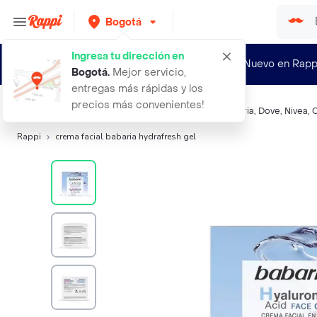
Bogotá
Ingresa tu dirección en
¿Nuevo en Rapp
Bogotá
.
Mejor servicio,
entregas más rápidas y los
precios más convenientes!
Búsquedas relacionadas:
Humectantes faciales
,
Babaria
,
Dove
,
Nivea
,
Rappi
crema facial babaria hydrafresh gel