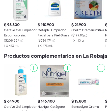
$ 98.800
$ 110.900
$ 21.900
$ 9
CeraVe Gel Limpiador
Cetaphil Limpiador
Crelim Cremanutritiva
Neu
Espumoso sin
Facial para Piel Grasa
(
$199.10/g
)
Hidr
Perfume Piel Normal a
(
$208.88/ml
)
(
$234.47/ml
)
1 X 110 g
Hyd
(
$1
Grasa
1 X 473 mL
1 X 473 mL
1 X 
Productos complementarios en La Rebaja
$ 64.900
$ 146.400
$ 15.800
$ 2
CeraVe Gel Limpiador
Nutrigel Colágeno
Sensodyne Crema
Pru