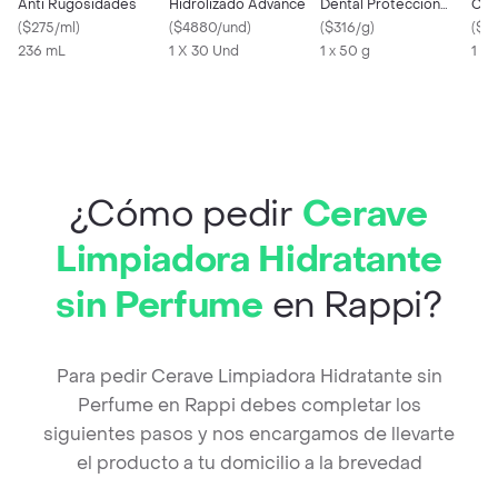
Anti Rugosidades
Hidrolizado Advance
Dental Proteccion
Cle
(
$275/ml
)
(
$4880/und
)
Completa
(
$316/g
)
Ráp
(
$2
236 mL
1 X 30 Und
1 x 50 g
1 X 
¿Cómo pedir
Cerave
Limpiadora Hidratante
sin Perfume
en Rappi?
Para pedir Cerave Limpiadora Hidratante sin
Perfume en Rappi debes completar los
siguientes pasos y nos encargamos de llevarte
el producto a tu domicilio a la brevedad