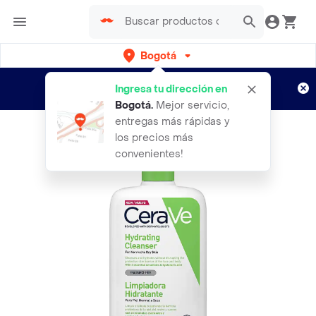
Bogotá
Regístrate
¿Nuevo en Rappi?
y disfruta de
Ingresa tu dirección en
envíos gratis por semanas
Aplican TyC
Bogotá
.
Mejor servicio,
entregas más rápidas y
los precios más
convenientes!