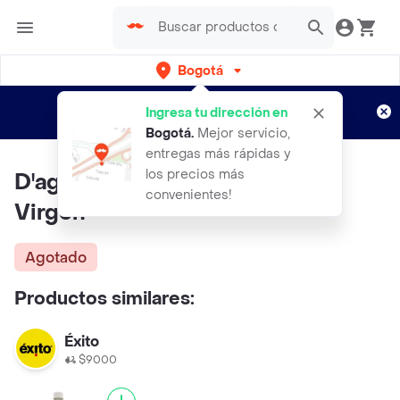
Bogotá
Regístrate
¿Nuevo en Rappi?
y disfruta de
Ingresa tu dirección en
envíos gratis por semanas
Aplican TyC
Bogotá
.
Mejor servicio,
entregas más rápidas y
los precios más
D'aguirre Aceite De Oliva Extra
convenientes!
Virgen
Agotado
Productos similares:
Éxito
$9000