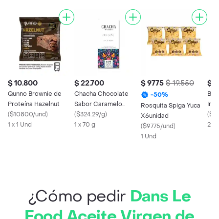
$ 10.800
$ 22.700
$ 9775
$ 19.550
$ 4
Qunno Brownie de
Chacha Chocolate
Bad
-
50
%
Proteína Hazelnut
Sabor Caramelo
Imi
Rosquita Spiga Yuca
(
$10800/und
)
Salado 70% Cacao
(
$324.29/g
)
25
(
$1
X6unidad
1 x 1 Und
1 x 70 g
250
(
$9775/und
)
1 Und
¿Cómo pedir
Dans Le
Food Aceite Virgen de