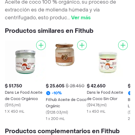
Aceite de coco 100 % orgánico, su proceso de
extracción es de molienda húmeda y vía
centrifugado, esto produc
...
Ver más
Productos similares en Fithub
$ 51.750
$ 25.605
$ 28.450
$ 42.650
$ 3
Dans Le Food Aceite
Dans le Food Aceite
-
10
%
de Coco Orgánico
de Coco Sin Olor
Fithub Aceite de Coco
Bio
(
$115/ml
)
(
$94.78/ml
)
Orgánic
Lin
1 X 450 mL
1 x 450 mL
(
$128.03/ml
)
(
$1
1 x 200 mL
250
Productos complementarios en Fithub