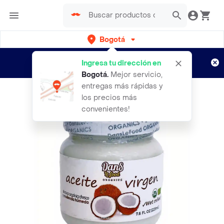
Bogotá
Regístrate
¿Nuevo en Rappi?
y disfruta de
Ingresa tu dirección en
envíos gratis por semanas
Aplican TyC
Bogotá
.
Mejor servicio,
entregas más rápidas y
los precios más
convenientes!