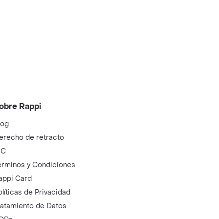
obre Rappi
log
erecho de retracto
IC
érminos y Condiciones
appi Card
olíticas de Privacidad
ratamiento de Datos