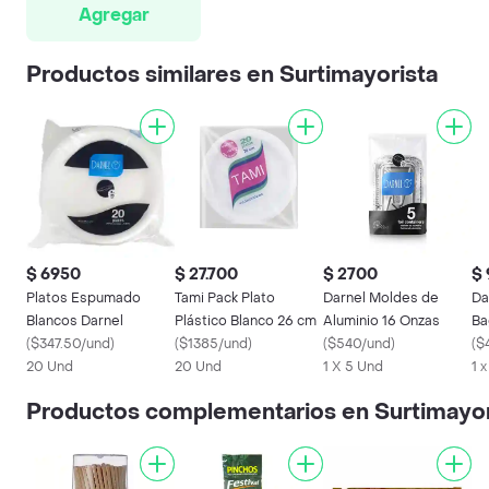
Agregar
Productos similares en Surtimayorista
$ 6950
$ 27.700
$ 2700
$
Platos Espumado
Tami Pack Plato
Darnel Moldes de
Da
Blancos Darnel
Plástico Blanco 26 cm
Aluminio 16 Onzas
Ba
(
$347.50/und
)
(
$1385/und
)
(
$540/und
)
(
$
20 Und
20 Und
1 X 5 Und
1 
Productos complementarios en Surtimayor