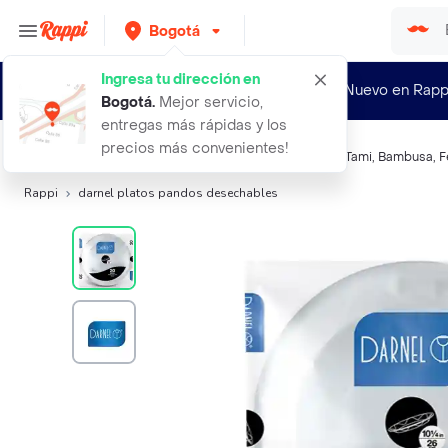
Bogotá
Ingresa tu dirección en
¿Nuevo en Rapp
Bogotá
.
Mejor servicio,
entregas más rápidas y los
precios más convenientes!
Búsquedas relacionadas:
Otros desechables
,
Darnel
,
Tami
,
Bambusa
,
F
Rappi
darnel platos pandos desechables