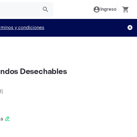
Ingreso
rminos y condiciones
Pandos Desechables
d
)
tá