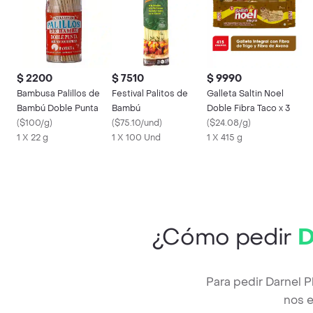
$ 2200
$ 7510
$ 9990
Bambusa Palillos de
Festival Palitos de
Galleta Saltin Noel
Bambú Doble Punta
Bambú
Doble Fibra Taco x 3
(
$100/g
)
(
$75.10/und
)
(
$24.08/g
)
1 X 22 g
1 X 100 Und
1 X 415 g
¿Cómo pedir
D
Para pedir Darnel 
nos e