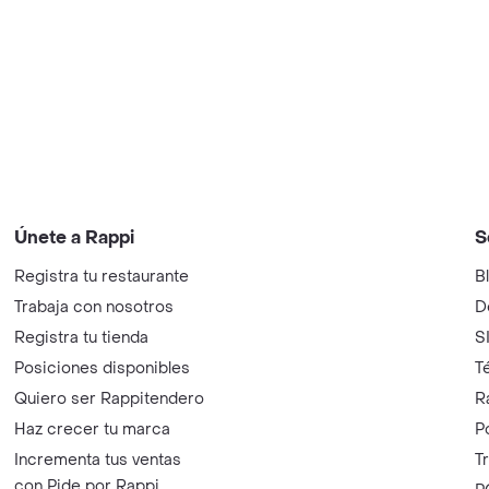
Únete a Rappi
S
Registra tu restaurante
B
Trabaja con nosotros
D
Registra tu tienda
S
Posiciones disponibles
T
Quiero ser Rappitendero
R
Haz crecer tu marca
P
Incrementa tus ventas
T
con Pide por Rappi