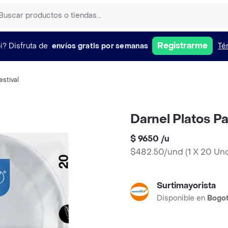
Registrarme
i?
Disfruta de
envíos gratis por semanas
Té
estival
Darnel Platos 
$ 9650
/
u
$482.50/und
(
1 X 20 Un
Surtimayorista
Disponible en
Bogo