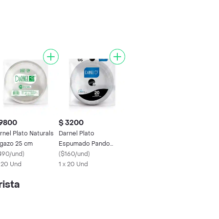
 9800
$ 3200
rnel Plato Naturals
Darnel Plato
gazo 25 cm
Espumado Pando
490/und
)
Blanco 15.5 cm
(
$160/und
)
x 20 Und
1 x 20 Und
ista