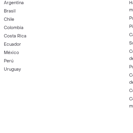
Argentina
H
m
Brasil
P
Chile
P
Colombia
C
Costa Rica
S
Ecuador
C
México
d
Perú
P
Uruguay
C
d
C
C
m