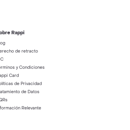
obre Rappi
log
erecho de retracto
IC
érminos y Condiciones
appi Card
olíticas de Privacidad
ratamiento de Datos
QRs
nformación Relevante