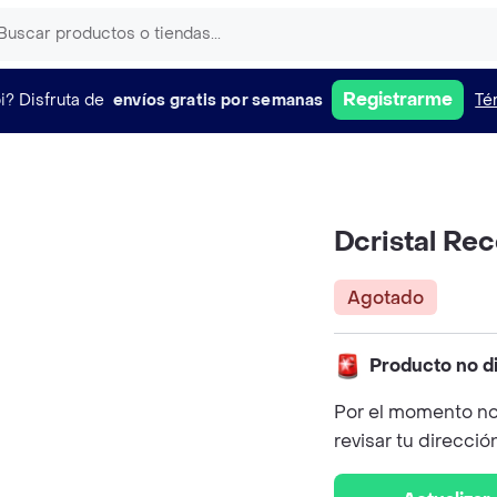
Registrarme
i?
Disfruta de
envíos gratis por semanas
Té
Dcristal Re
Agotado
Producto no d
Por el momento no
revisar tu direcció