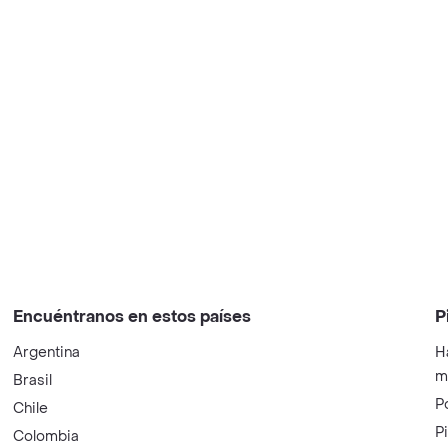
Encuéntranos en estos países
P
Argentina
H
m
Brasil
P
Chile
P
Colombia