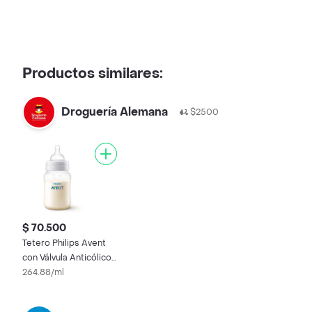
Productos similares:
Droguería Alemana
$2500
$ 70.500
Tetero Philips Avent
con Válvula Anticólicos
9 Oz 1m+ x 1 und
264.88/ml