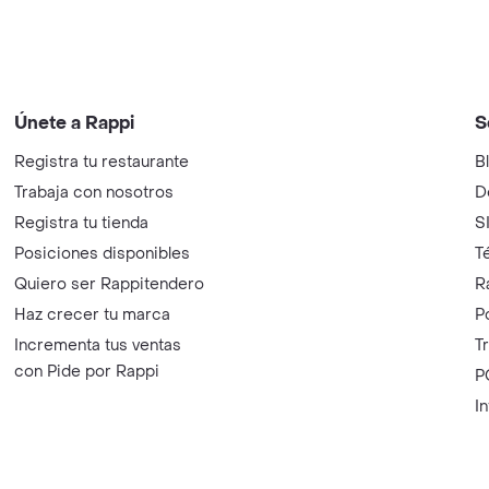
Únete a Rappi
S
Registra tu restaurante
B
Trabaja con nosotros
D
Registra tu tienda
S
Posiciones disponibles
T
Quiero ser Rappitendero
R
Haz crecer tu marca
P
Incrementa tus ventas
T
con Pide por Rappi
P
I