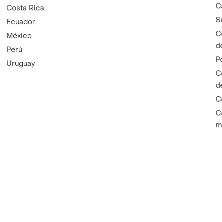
C
Costa Rica
S
Ecuador
C
México
d
Perú
P
Uruguay
C
d
C
C
m