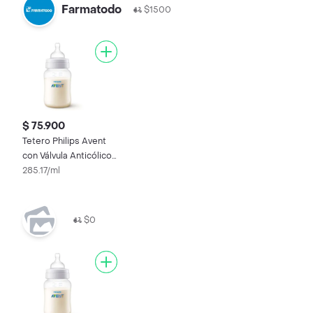
Farmatodo
$1500
$ 75.900
Tetero Philips Avent
con Válvula Anticólicos
9 Oz 1m+ x 1 und
285.17/ml
$0