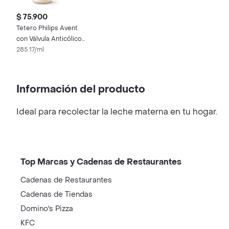
$ 75.900
Tetero Philips Avent
con Válvula Anticólicos
9 Oz 1m+ x 1 und
285.17/ml
Información del producto
Ideal para recolectar la leche materna en tu hogar.
Top Marcas y Cadenas de Restaurantes
Cadenas de Restaurantes
Cadenas de Tiendas
Domino's Pizza
KFC