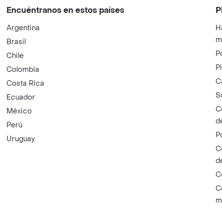
Encuéntranos en estos países
P
Argentina
H
m
Brasil
P
Chile
P
Colombia
C
Costa Rica
S
Ecuador
C
México
d
Perú
P
Uruguay
C
d
C
C
m