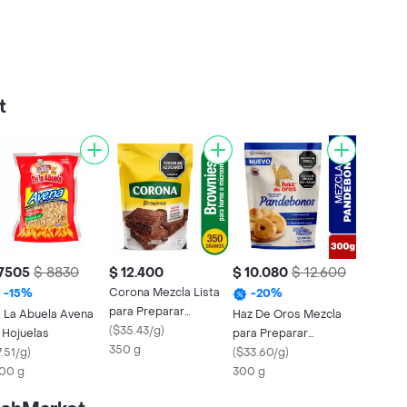
t
 7505
$ 8830
$ 12.400
$ 10.080
$ 12.600
Corona Mezcla Lista
-
15
%
-
20
%
para Preparar
 La Abuela Avena
Haz De Oros Mezcla
Brownies
(
$35.43/g
)
 Hojuelas
para Preparar
350 g
.51/g
)
Pandebono
(
$33.60/g
)
00 g
300 g