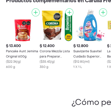
Productos complementarios en Carulla Fr
$ 13.400
$ 12.400
$ 12.800
$
Pancake Aunt Jemima
Corona Mezcla Lista
Suavizante Suavitel
La
Original 600g
para Preparar
Cuidado Superior
Ba
(
$22.34/g
)
Brownies
(
$35.43/g
)
Fresca Primavera 1 L
(
$12.80/ml
)
(
$
600 g
350 g
1 X 1 L
1 
¿Cómo pe