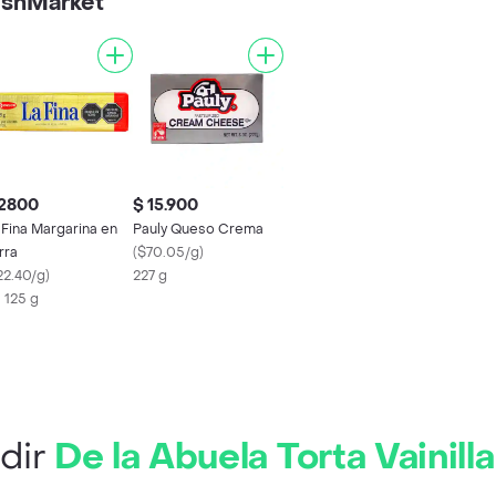
eshMarket
 2800
$ 15.900
 Fina Margarina en
Pauly Queso Crema
rra
(
$70.05/g
)
22.40/g
)
227 g
X 125 g
dir
De la Abuela Torta Vainilla