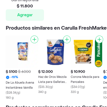
$ 11.800
Agregar
Productos similares en Carulla FreshMarke
$ 5100
$ 6000
$ 12.000
$ 10.900
$
Haz de Oros Mezcla
Corona Mezcla para
-
15
%
Lista para Galletas
Pancakes
De La Abuela Avena
De
con Chips de
(
$35.30/g
)
(
$34.07/g
)
Instantánea Vainilla
en
Chocolate
340 g
320 g
(
$28.34/g
)
(
$7
180 g
10