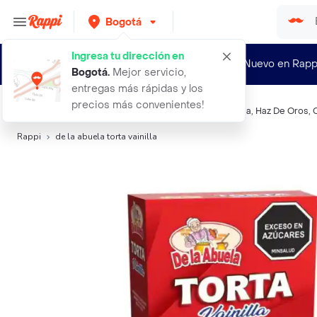
Bogotá
Ingresa tu dirección en
¿Nuevo en Rapp
Bogotá
.
Mejor servicio,
entregas más rápidas y los
precios más convenientes!
Búsquedas relacionadas:
Mezclas dulces
,
De La Abuela
,
Haz De Oros
,
Rappi
de la abuela torta vainilla