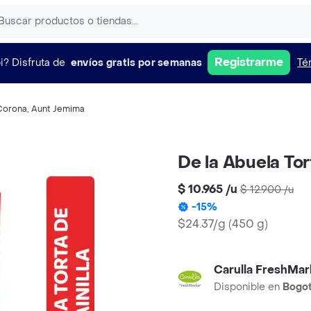
Registrarme
i?
Disfruta de
envíos gratis por semanas
Té
Corona
,
Aunt Jemima
De la Abuela Tort
$ 10.965
/
u
$ 12.900
/
u
-
15
%
$24.37/g
(
450 g
)
Carulla FreshMar
Disponible en
Bogo