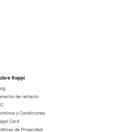
obre Rappi
log
erecho de retracto
IC
érminos y Condiciones
appi Card
olíticas de Privacidad