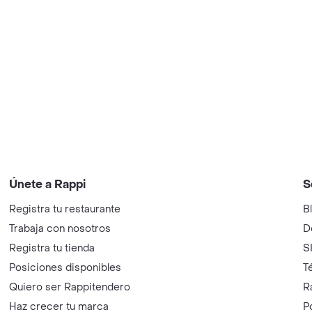
Únete a Rappi
S
Registra tu restaurante
B
Trabaja con nosotros
D
Registra tu tienda
S
Posiciones disponibles
T
Quiero ser Rappitendero
R
Haz crecer tu marca
P