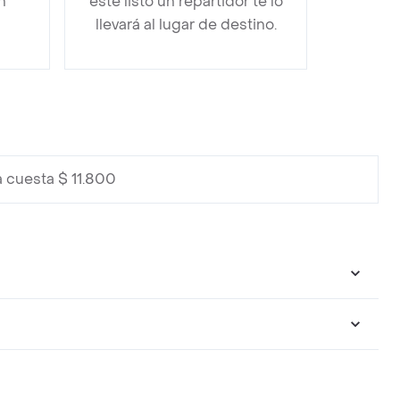
n
esté listo un repartidor te lo
llevará al lugar de destino.
a cuesta $ 11.800