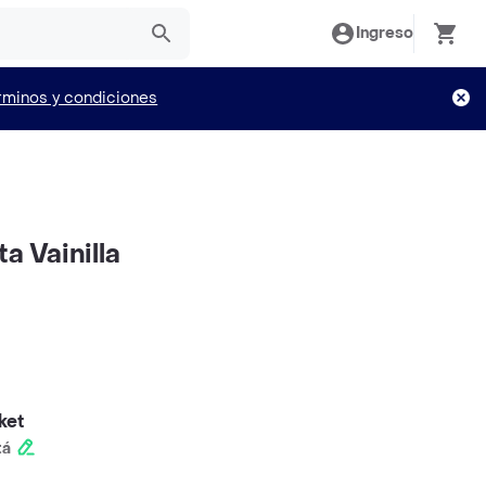
Ingreso
rminos y condiciones
a Vainilla
ket
tá