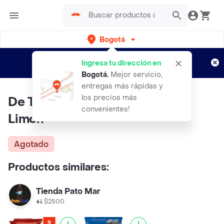
Bogotá
Regístrate
¿Nuevo en Rappi?
y disfruta de
Ingresa tu dirección en
envíos gratis por semanas
Aplican TyC
Bogotá
.
Mejor servicio,
entregas más rápidas y
los precios más
De Todito Snack Mixto Sabor a
convenientes!
Limón
Agotado
Productos similares:
Tienda Pato Mar
$2500