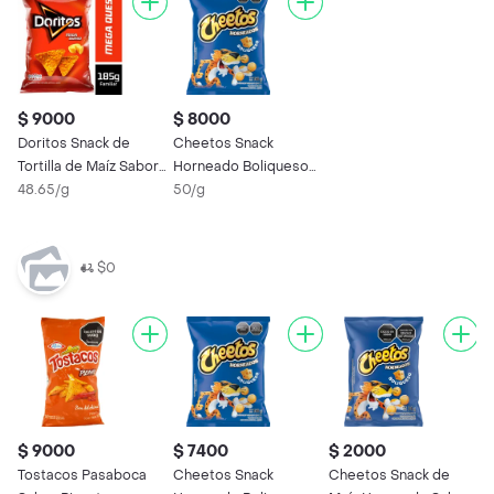
$ 9000
$ 8000
Doritos Snack de
Cheetos Snack
Tortilla de Maíz Sabor
Horneado Boliqueso
Mega Queso
48.65/g
160 g
50/g
$0
$ 9000
$ 7400
$ 2000
Tostacos Pasaboca
Cheetos Snack
Cheetos Snack de