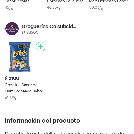
Sabor Picante
Horneado Boliqueso
Maíz Horneado Sabor
45/g
160 g
46.25/g
a Queso Boliqueso 34
58.83/g
g
Droguerías Colsubsidio
$3500
$ 2100
Cheetos Snack de
Maíz Horneado Sabor
a Queso Boliqueso 34
61.77/g
g
Información del producto
Disfruta de este delicioso snack y arma tu tarde de