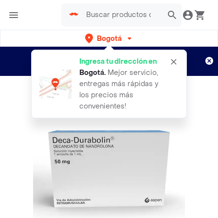
Bogotá
Regístrate
¿Nuevo en Rappi?
y disfruta de
Ingresa tu dirección en
envíos gratis por semanas
Aplican TyC
Bogotá
.
Mejor servicio,
entregas más rápidas y
los precios más
convenientes!