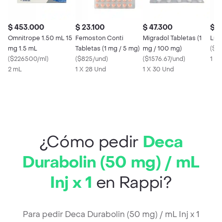
$ 453.000
$ 23.100
$ 47.300
$ 
Omnitrope 1.50 mL 15
Femoston Conti
Migradol Tabletas (1
Lur
mg 1.5 mL
Tabletas (1 mg / 5 mg)
mg / 100 mg)
(
$7
(
$226500/ml
)
(
$825/und
)
(
$1576.67/und
)
1 X
2 mL
1 X 28 Und
1 X 30 Und
¿Cómo pedir
Deca
Durabolin (50 mg) / mL
Inj x 1
en Rappi?
Para pedir Deca Durabolin (50 mg) / mL Inj x 1