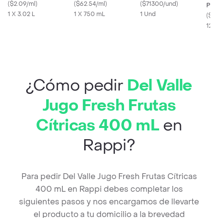
(
$2.09/ml
)
tomar 750 ml
(
$62.54/ml
)
Natural
(
$71300/und
)
Pet
1 X 3.02 L
1 X 750 mL
1 Und
(
$74
12 
¿Cómo pedir
Del Valle
Jugo Fresh Frutas
Cítricas 400 mL
en
Rappi?
Para pedir Del Valle Jugo Fresh Frutas Cítricas
400 mL en Rappi debes completar los
siguientes pasos y nos encargamos de llevarte
el producto a tu domicilio a la brevedad