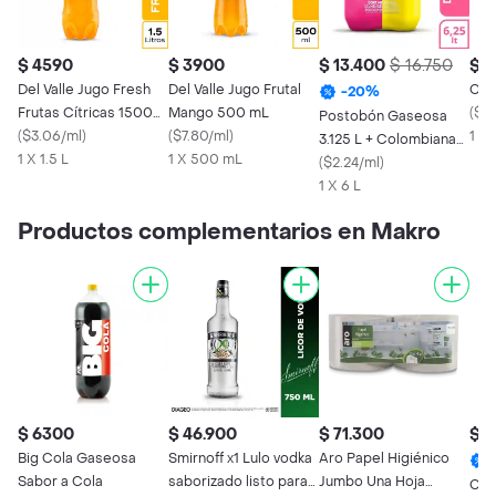
$ 4590
$ 3900
$ 13.400
$ 16.750
$ 1
Del Valle Jugo Fresh
Del Valle Jugo Frutal
Cif
-
20
%
Frutas Cítricas 1500
Mango 500 mL
(
$3.
Postobón Gaseosa
mL
(
$3.06/ml
)
(
$7.80/ml
)
1 x
3.125 L + Colombiana
1 X 1.5 L
1 X 500 mL
3.125 L 6250 mL
(
$2.24/ml
)
1 X 6 L
Productos complementarios en Makro
$ 6300
$ 46.900
$ 71.300
$ 2
Big Cola Gaseosa
Smirnoff x1 Lulo vodka
Aro Papel Higiénico
Sabor a Cola
saborizado listo para
Jumbo Una Hoja
Coc