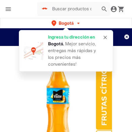
Bogotá
Regístrate
¿Nuevo en Rappi?
y disfruta de
Ingresa tu dirección en
envíos gratis por semanas
Aplican TyC
Bogotá
.
Mejor servicio,
entregas más rápidas y
los precios más
convenientes!