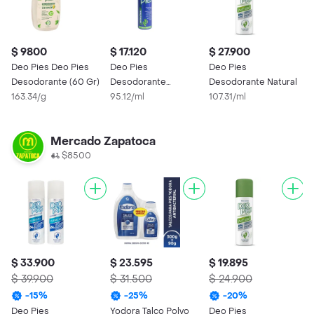
$ 9800
$ 17.120
$ 27.900
$
Deo Pies Deo Pies
Deo Pies
Deo Pies
D
Desodorante (60 Gr)
Desodorante
Desodorante Natural
D
163.34/g
Antibacterial en
95.12/ml
107.31/ml
P
9
Aerosol
Mercado Zapatoca
$8500
$ 33.900
$ 23.595
$ 19.895
$
$ 39.900
$ 31.500
$ 24.900
$
-
15
%
-
25
%
-
20
%
Deo Pies
Yodora Talco Polvo
Deo Pies
D