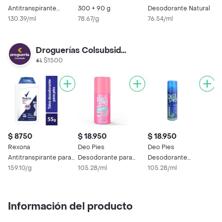
Antitranspirante
300 + 90 g
Desodorante Natural
D
Clinical en Spray
130.39/ml
78.67/g
76.54/ml
P
7
Droguerías Colsubsidio
$1500
$ 8750
$ 18.950
$ 18.950
Rexona
Deo Pies
Deo Pies
Antitranspirante para
Desodorante para
Desodorante
Pies Efficient Original
159.10/g
Pies Mujer en Aerosol
105.28/ml
Antibacterial en
105.28/ml
Aerosol
Información del producto