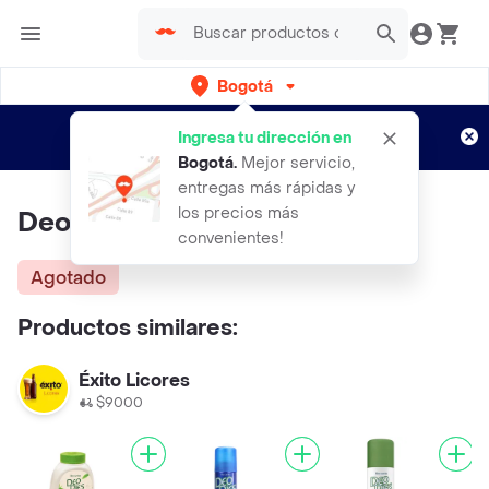
Bogotá
Regístrate
¿Nuevo en Rappi?
y disfruta de
Ingresa tu dirección en
envíos gratis por semanas
Aplican TyC
Bogotá
.
Mejor servicio,
entregas más rápidas y
los precios más
Deo Pies Xtreme
convenientes!
Agotado
Productos similares:
Éxito Licores
$9000