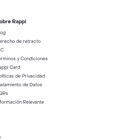
obre Rappi
log
erecho de retracto
IC
érminos y Condiciones
appi Card
olíticas de Privacidad
ratamiento de Datos
QRs
nformación Relevante
ry