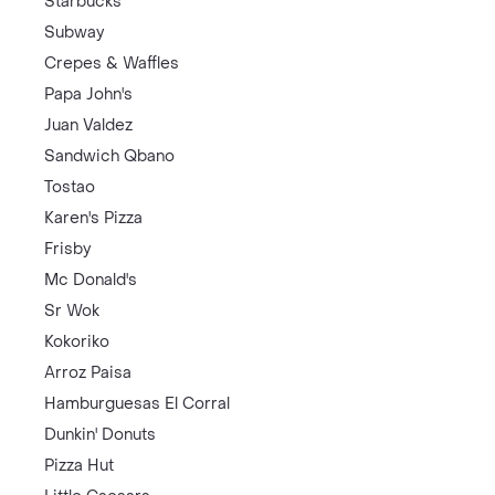
Starbucks
Subway
Crepes & Waffles
Papa John's
Juan Valdez
Sandwich Qbano
Tostao
Karen's Pizza
Frisby
Mc Donald's
Sr Wok
Kokoriko
Arroz Paisa
Hamburguesas El Corral
Dunkin' Donuts
Pizza Hut