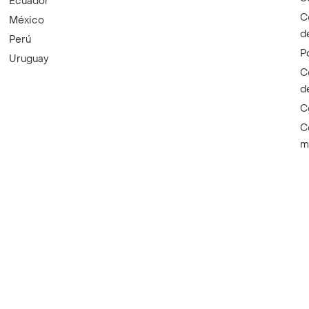
Ecuador
C
México
d
Perú
P
Uruguay
C
d
C
C
m