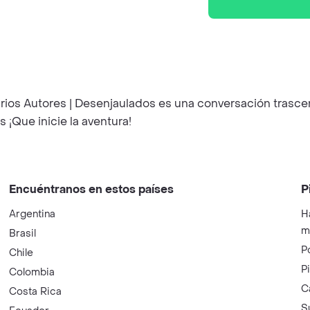
ios Autores | Desenjaulados es una conversación trascend
s ¡Que inicie la aventura!
Encuéntranos en estos países
P
Argentina
H
m
Brasil
P
Chile
P
Colombia
C
Costa Rica
S