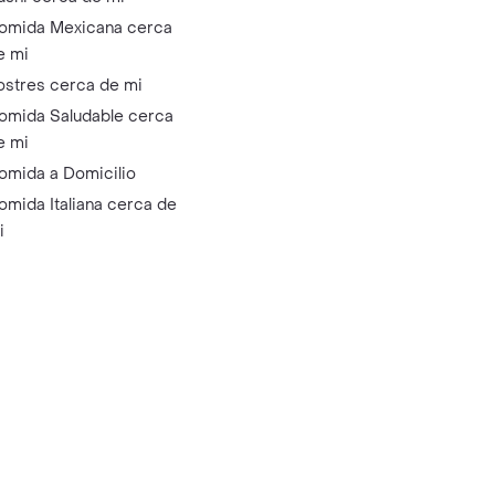
omida Mexicana cerca
e mi
ostres cerca de mi
omida Saludable cerca
e mi
omida a Domicilio
omida Italiana cerca de
i