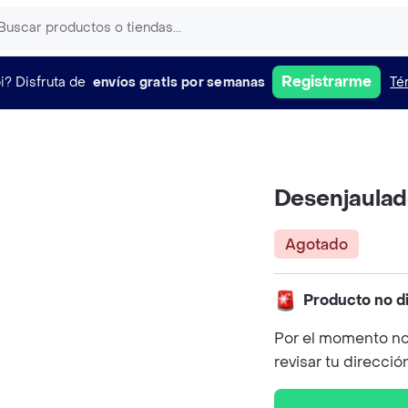
Registrarme
i?
Disfruta de
envíos gratis por semanas
Té
Desenjaulad
Agotado
Producto no d
Por el momento no
revisar tu direcció