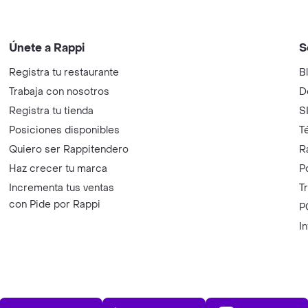
Únete a Rappi
S
Registra tu restaurante
B
Trabaja con nosotros
D
Registra tu tienda
S
Posiciones disponibles
T
Quiero ser Rappitendero
R
Haz crecer tu marca
P
Incrementa tus ventas
T
con Pide por Rappi
P
I
App Store
Play Store
AppGalle