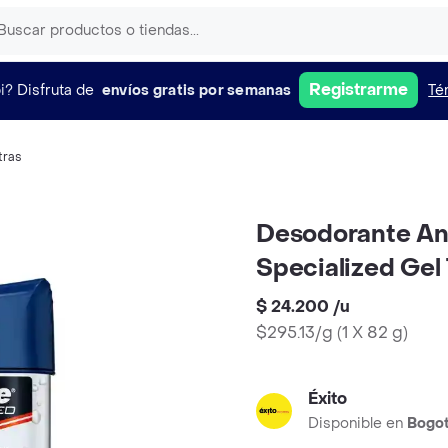
Registrarme
i?
Disfruta de
envíos gratis por semanas
Té
tras
Desodorante Ant
Specialized Gel
$ 24.200
/
u
$295.13/g
(
1 X 82 g
)
Éxito
Disponible en
Bogo