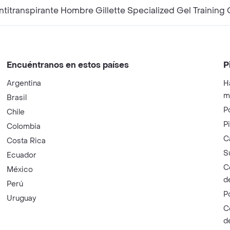
transpirante Hombre Gillette Specialized Gel Training 
Encuéntranos en estos países
P
Argentina
H
m
Brasil
P
Chile
P
Colombia
C
Costa Rica
S
Ecuador
C
México
d
Perú
P
Uruguay
C
d