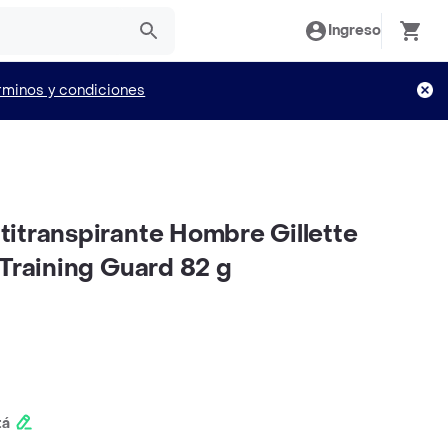
Ingreso
rminos y condiciones
itranspirante Hombre Gillette
 Training Guard 82 g
tá