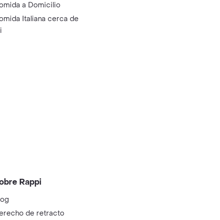
omida a Domicilio
omida Italiana cerca de
i
obre Rappi
log
erecho de retracto