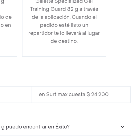
 g
Gillette Specialized Gel
u
Training Guard 82 g a través
do de
de la aplicación. Cuando el
do en
pedido esté listo un
repartidor te lo llevará al lugar
de destino.
en Surtimax cuesta $ 24.200
 g puedo encontrar en Éxito?