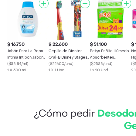
$ 16.750
$ 22.600
$ 51.100
$ 
Jabón Para La Ropa
Cepillo de Dientes
Petys Pañito Húmedo
No
Intima Intibon Jabon
Oral-B Disney Stages
Absorbentes
Hi
Para Lavar La Ropa
(
$55.84/ml
)
3+Años Spider-Man 1
(
$22600/und
)
Mascotas
(
$2555/und
)
Ul
(
$
Intim (300 Ml)
1 X 300 mL
Unidad
1 X 1 Und
1 x 20 Und
2 
¿Cómo pedir
Desodor
Ge