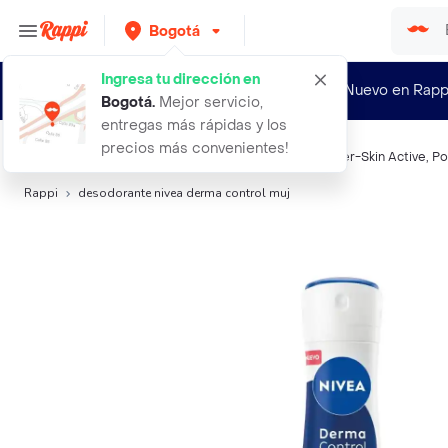
Bogotá
Ingresa tu dirección en
¿Nuevo en Rapp
Bogotá
.
Mejor servicio,
entregas más rápidas y los
precios más convenientes!
Búsquedas relacionadas:
Desodorantes
,
Nivea
,
Garnier-Skin Active
,
Po
Rappi
desodorante nivea derma control muj