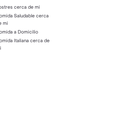
ostres cerca de mi
omida Saludable cerca
e mi
omida a Domicilio
omida Italiana cerca de
i