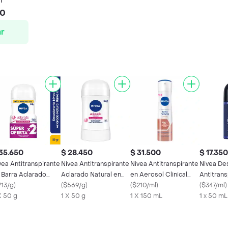
40
r
35.650
$ 28.450
$ 31.500
$ 17.350
vea Antitranspirante
Nivea Antitranspirante
Nivea Antitranspirante
Nivea De
 Barra Aclarado
Aclarado Natural en
en Aerosol Clinical
Antitran
tural Classic Touch
713/g
)
Barra
(
$569/g
)
Tono Natural
(
$210/ml
)
Extreme
(
$347/ml
)
X 50 g
1 X 50 g
1 X 150 mL
1 x 50 mL