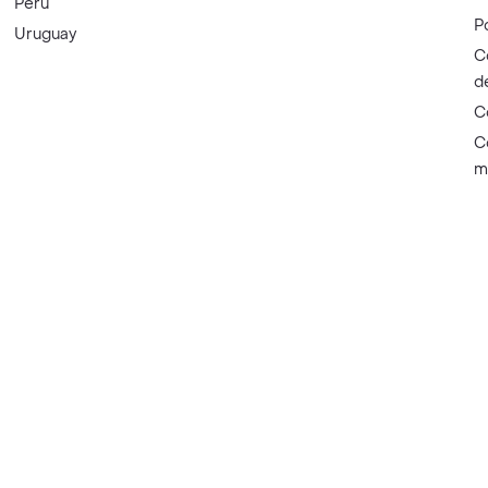
Perú
P
Uruguay
C
d
C
C
m