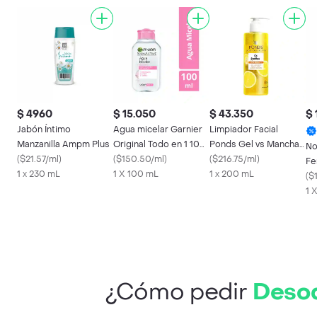
$ 4960
$ 15.050
$ 43.350
$ 
Jabón Íntimo
Agua micelar Garnier
Limpiador Facial
Manzanilla Ampm Plus
Original Todo en 1 100
Ponds Gel vs Manchas
No
(
$21.57/ml
)
ml
(
$150.50/ml
)
Desmaquillante
(
$216.75/ml
)
Fe
1 x 230 mL
1 X 100 mL
1 x 200 mL
No
(
$
1 
¿Cómo pedir
Desod