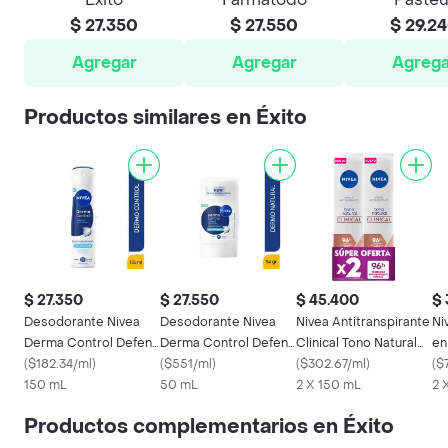
$ 27.350
$ 27.550
$ 29.2
Agregar
Agregar
Agrega
Productos similares en Éxito
$ 27.350
$ 27.550
$ 45.400
$ 
Desodorante Nivea
Desodorante Nivea
Nivea Antitranspirante
Ni
Derma Control Defend
Derma Control Defend
Clinical Tono Natural
en
Mujer Spray
(
$182.34/ml
)
Mujer Barra
(
$551/ml
)
en Aerosol
(
$302.67/ml
)
Na
(
$
150 mL
50 mL
2 X 150 mL
2 
Productos complementarios en Éxito