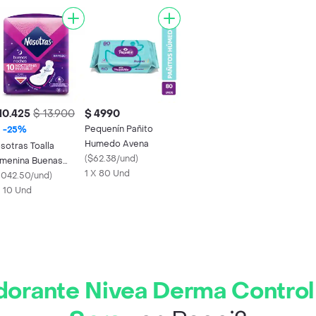
10.425
$ 13.900
$ 4990
Pequenín Pañito
-
25
%
Humedo Avena
sotras Toalla
(
$62.38/und
)
menina Buenas
1 X 80 Und
ches Rapisec
1042.50/und
)
X 10 Und
orante Nivea Derma Control 