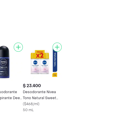
$ 23.400
sodorante
Desodorante Nivea
spirante Deep
Tono Natural Sweet
 Hombre
Roll On 2 X
(
$468/ml
)
50 mL