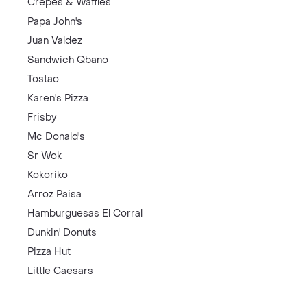
Crepes & Waffles
Papa John's
Juan Valdez
Sandwich Qbano
Tostao
Karen's Pizza
Frisby
Mc Donald's
Sr Wok
Kokoriko
Arroz Paisa
Hamburguesas El Corral
Dunkin' Donuts
Pizza Hut
Little Caesars