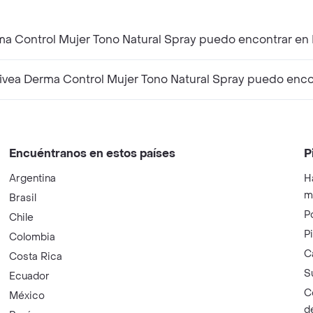
a Control Mujer Tono Natural Spray puedo encontrar en 
ea Derma Control Mujer Tono Natural Spray puedo encon
Encuéntranos en estos países
P
Argentina
H
m
Brasil
P
Chile
P
Colombia
C
Costa Rica
S
Ecuador
C
México
d