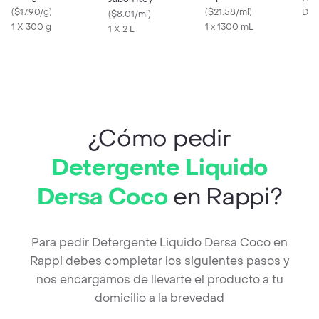
(
$17.90/g
)
(
$21.58/ml
)
Des
(
$8.01/ml
)
1 X 300 g
1 x 1300 mL
1 X 2 L
¿Cómo pedir
Detergente Liquido
Dersa Coco
en Rappi?
Para pedir Detergente Liquido Dersa Coco en
Rappi debes completar los siguientes pasos y
nos encargamos de llevarte el producto a tu
domicilio a la brevedad