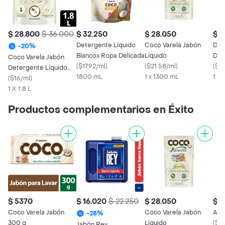
$ 28.800
$ 36.000
$ 32.250
$ 28.050
$ 2
Detergente Líquido
Coco Varela Jabón
Det
-
20
%
Blancox Ropa Delicada
Líquido
Der
Coco Varela Jabón
(
$17.92/ml
)
(
$21.58/ml
)
(
$14
Detergente Líquido
1800 mL
1 x 1300 mL
1 X
1.8 L
(
$16/ml
)
1 X 1.8 L
Productos complementarios en Éxito
$ 5370
$ 16.020
$ 22.250
$ 28.050
$ 1
Coco Varela Jabón
Coco Varela Jabón
Arv
-
28
%
300 g
Líquido
(
$15
Jabón Rey