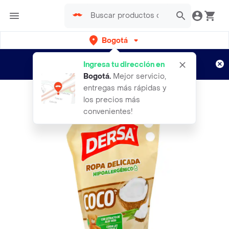
Bogotá
Regístrate
¿Nuevo en Rappi?
y disfruta de
Ingresa tu dirección en
envíos gratis por semanas
Aplican TyC
Bogotá
.
Mejor servicio,
entregas más rápidas y
los precios más
convenientes!