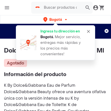
Bogotá
Regístrate
¿Nuevo en Rappi?
y disfruta de
Ingresa tu dirección en
envíos gratis por semanas
Aplican TyC
Bogotá
.
Mejor servicio,
entregas más rápidas y
los precios más
Dolce & Gabbana K By Edp 100 Ml
convenientes!
Agotado
Información del producto
K By Dolce&Gabbana Eau de Parfum
Dolce&Gabbana Beauty ofrece una aventura olfativa
única con la versión intensa de su K by
Dolce&Gabbana Eau de Toilette: K de