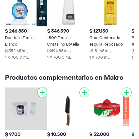
$ 246.850
$ 346.390
$ 127.150
$ 3
Don Julio Tequila
1800 Tequila
Gran Centenario
Pat
Blanco
Cristalino Botella
Tequila Reposado
100
(
$352.65/ml
)
(
$494.85/ml
)
(
$181.65/ml
)
(
$49
1 X 700.0 mL
1 X 700.0 mL
1 X 700 mL
1 X
Productos complementarios en Makro
$ 9700
$ 10.500
$ 32.000
$ 