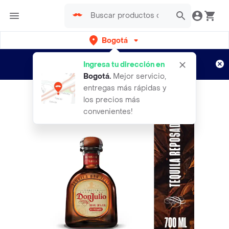
Bogotá
Regístrate
¿Nuevo en Rappi?
y disfruta de
Ingresa tu dirección en
envíos gratis por semanas
Aplican TyC
Bogotá
.
Mejor servicio,
entregas más rápidas y
los precios más
convenientes!