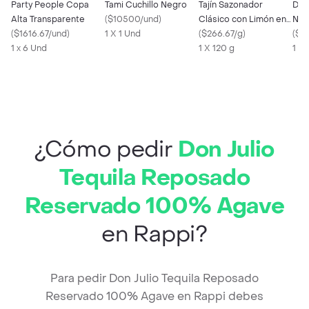
Party People Copa
Tami Cuchillo Negro
Tajín Sazonador
Dar
Alta Transparente
(
$10500/und
)
Clásico con Limón en
Neg
(
$1616.67/und
)
1 X 1 Und
Polvo
(
$266.67/g
)
(
$2
1 x 6 Und
1 X 120 g
1 X 
¿Cómo pedir
Don Julio
Tequila Reposado
Reservado 100% Agave
en Rappi?
Para pedir Don Julio Tequila Reposado
Reservado 100% Agave en Rappi debes