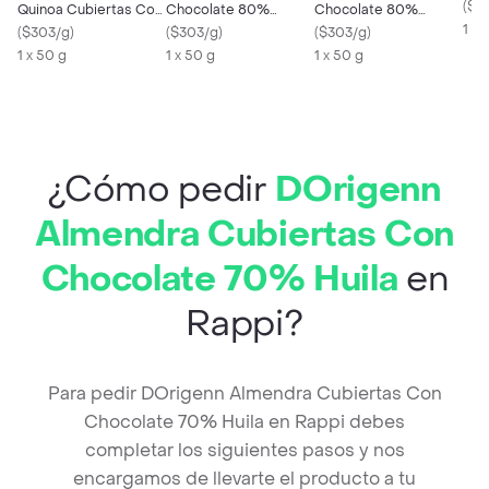
Nev
(
$3
Quinoa Cubiertas Con
Chocolate 80%
Chocolate 80%
1 x 
Chocolate 70%
(
$303/g
)
Cacao Huila
(
$303/g
)
Cacao Guaviare
(
$303/g
)
Tumaco
1 x 50 g
1 x 50 g
1 x 50 g
¿Cómo pedir
DOrigenn
Almendra Cubiertas Con
Chocolate 70% Huila
en
Rappi?
Para pedir DOrigenn Almendra Cubiertas Con
Chocolate 70% Huila en Rappi debes
completar los siguientes pasos y nos
encargamos de llevarte el producto a tu