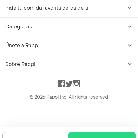
Pide tu comida favorita cerca de ti
Categorías
Únete a Rappi
Sobre Rappi
Facebook
Twitter
Instagram
©
2026
Rappi Inc. All rights reserved.
Rappi S.A.S. --- NIT 900.843.898-9 --- Calle 63 # 16A-02
Bogotá D.C. --- notificacionesrappi@rappi.com