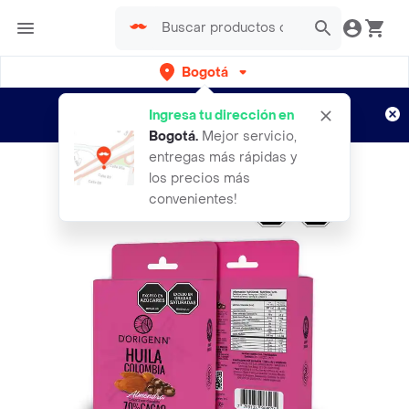
Bogotá
Regístrate
¿Nuevo en Rappi?
y disfruta de
Ingresa tu dirección en
envíos gratis por semanas
Aplican TyC
Bogotá
.
Mejor servicio,
entregas más rápidas y
los precios más
convenientes!