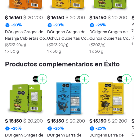
$ 16.160
$ 20.200
$ 16.160
$ 20.200
$ 15.150
$ 20.200
$ 3
Per
-
20
%
-
20
%
-
25
%
70%
DOrigenn Gragea de
DOrigenn Gragea de
DOrigenn Gragea de
(
$3
Naranja Cubiertas Con
Uchuva Cubiertas Con
Quinoa Cubiertas Con
1 x 
Chocolate 70% Huila
(
$323.20/g
)
Chocolate 70% Huila
(
$323.20/g
)
Chocolate 70%
(
$303/g
)
1 x 50 g
1 x 50 g
Tumaco
1 x 50 g
Productos complementarios en Éxito
$ 15.150
$ 20.200
$ 15.150
$ 20.200
$ 15.150
$ 20.200
$ 1
DOr
-
25
%
-
25
%
-
25
%
Cho
DOrigenn Gragea de
DOrigenn Barra de
DOrigenn Barra de