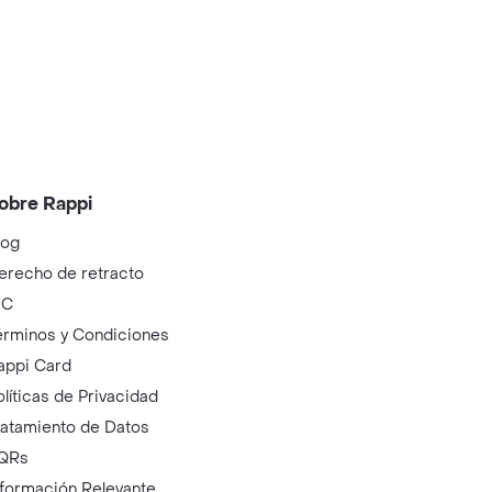
obre Rappi
log
erecho de retracto
IC
érminos y Condiciones
appi Card
olíticas de Privacidad
ratamiento de Datos
QRs
nformación Relevante