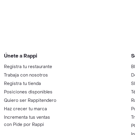
Únete a Rappi
S
Registra tu restaurante
B
Trabaja con nosotros
D
Registra tu tienda
S
Posiciones disponibles
T
Quiero ser Rappitendero
R
Haz crecer tu marca
P
Incrementa tus ventas
T
con Pide por Rappi
P
I