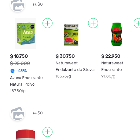
$0
$ 18.750
$ 30.750
$ 22.950
$ 25.000
Natursweet
Natursweet
Endulzante de Stevia
Endulzante
-
25
%
153.75/g
91.80/g
Azana Endulzante
Natural Polvo
187.50/g
$0