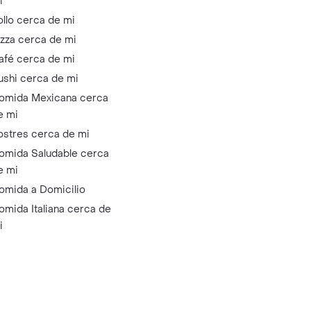
i
ollo cerca de mi
izza cerca de mi
afé cerca de mi
ushi cerca de mi
omida Mexicana cerca
e mi
ostres cerca de mi
omida Saludable cerca
e mi
omida a Domicilio
omida Italiana cerca de
i