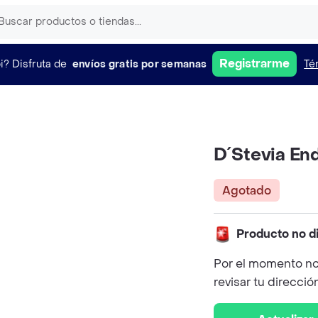
Registrarme
i?
Disfruta de
envíos gratis por semanas
Té
D´Stevia En
Agotado
Producto no d
Por el momento no
revisar tu direcció