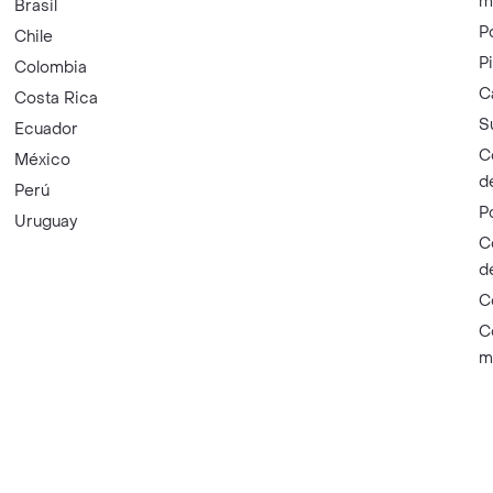
m
Brasil
P
Chile
P
Colombia
C
Costa Rica
S
Ecuador
C
México
d
Perú
P
Uruguay
C
d
C
C
m