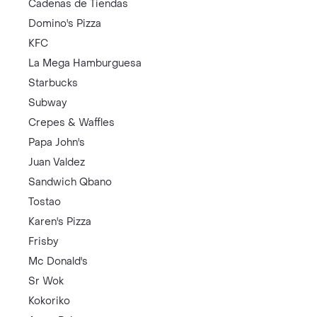
Cadenas de Tiendas
Domino's Pizza
KFC
La Mega Hamburguesa
Starbucks
Subway
Crepes & Waffles
Papa John's
Juan Valdez
Sandwich Qbano
Tostao
Karen's Pizza
Frisby
Mc Donald's
Sr Wok
Kokoriko