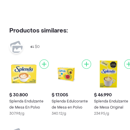
Productos similares:
$0
$ 30.800
$ 17.005
$ 46.990
Splenda Endulzante
Splenda Edulcorante
Splenda Endulzante
de Mesa En Polvo
de Mesa en Polvo
de Mesa Original
307.98/g
340.12/g
234.95/g