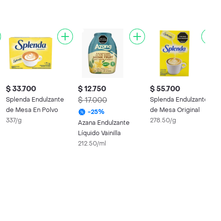
$ 33.700
$ 12.750
$ 55.700
Splenda Endulzante
$ 17.000
Splenda Endulzante
de Mesa En Polvo
de Mesa Original
-
25
%
337/g
278.50/g
Azana Endulzante
Líquido Vainilla
212.50/ml