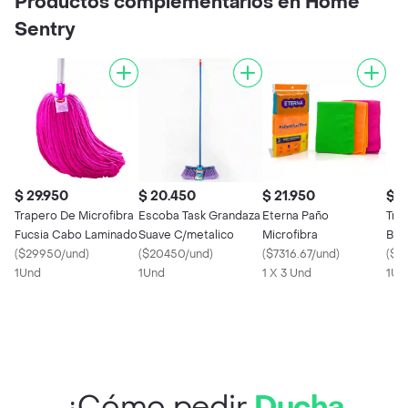
Productos complementarios en Home
Sentry
$ 29.950
$ 20.450
$ 21.950
$ 2
Trapero De Microfibra
Escoba Task Grandaza
Eterna Paño
Tra
Fucsia Cabo Laminado
Suave C/metalico
Microfibra
Bla
(
$29950/und
)
(
$20450/und
)
(
$7316.67/und
)
Lam
(
$2
1Und
1Und
1 X 3 Und
1Un
¿Cómo pedir
Ducha