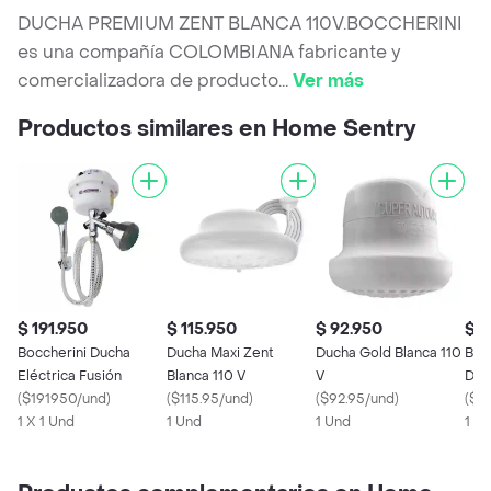
DUCHA PREMIUM ZENT BLANCA 110V.BOCCHERINI
es una compañía COLOMBIANA fabricante y
comercializadora de producto
...
Ver más
Productos similares en Home Sentry
$ 191.950
$ 115.950
$ 92.950
$ 1
Boccherini Ducha
Ducha Maxi Zent
Ducha Gold Blanca 110
Boc
Eléctrica Fusión
Blanca 110 V
V
Duc
(
$191950/und
)
(
$115.95/und
)
(
$92.95/und
)
Bla
(
$11
1 X 1 Und
1 Und
1 Und
1 U