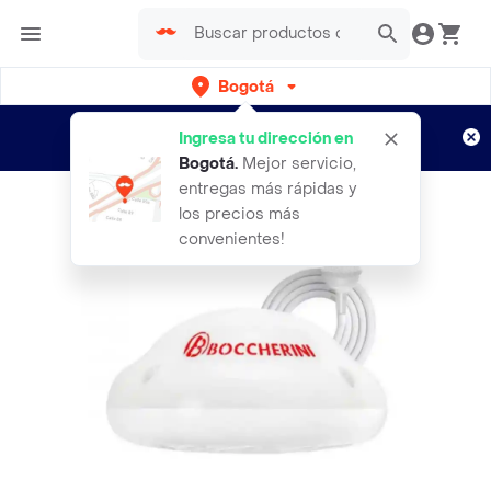
Bogotá
Regístrate
¿Nuevo en Rappi?
y disfruta de
Ingresa tu dirección en
envíos gratis por semanas
Aplican TyC
Bogotá
.
Mejor servicio,
entregas más rápidas y
los precios más
convenientes!