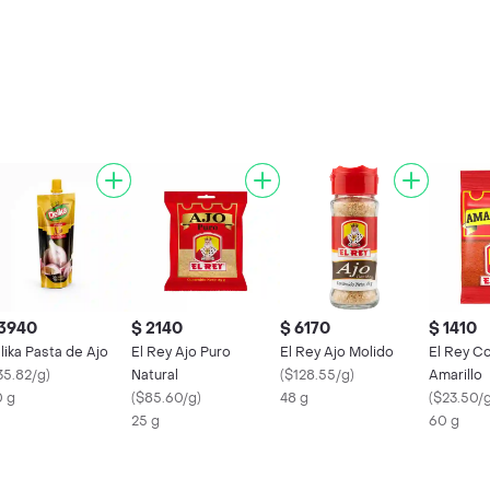
 3940
$ 2140
$ 6170
$ 1410
lika Pasta de Ajo
El Rey Ajo Puro
El Rey Ajo Molido
El Rey C
35.82/g
)
Natural
(
$128.55/g
)
Amarillo
0 g
(
$85.60/g
)
48 g
(
$23.50/
25 g
60 g