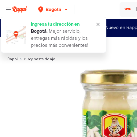
Bogotá
Ingresa tu dirección en
¿Nuevo en Rapp
Bogotá
.
Mejor servicio,
entregas más rápidas y los
precios más convenientes!
Búsquedas relacionadas:
Especies
,
El Rey
,
Bucatti
Rappi
el rey pasta de ajo