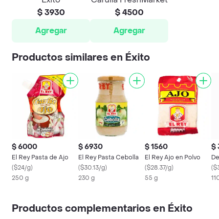
$ 3930
$ 4500
Agregar
Agregar
Productos similares en Éxito
$ 6000
$ 6930
$ 1560
$
El Rey Pasta de Ajo
El Rey Pasta Cebolla
El Rey Ajo en Polvo
De
(
$24/g
)
(
$30.13/g
)
(
$28.37/g
)
(
$
250 g
230 g
55 g
11
Productos complementarios en Éxito