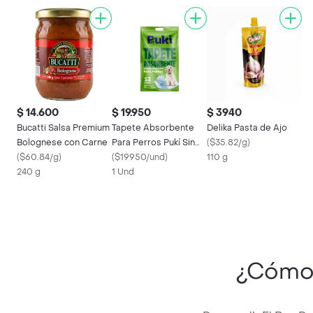
$ 14.600
$ 19.950
$ 3940
Bucatti Salsa Premium
Tapete Absorbente
Delika Pasta de Ajo
Bolognese con Carne
Para Perros Pukí Sin
(
$35.82/g
)
(
$60.84/g
)
Ref
(
$19950/und
)
110 g
240 g
1 Und
¿Cómo