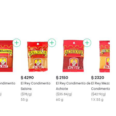
$ 4290
$ 2150
$ 2320
ondimento
El Rey Condimento
El Rey Condimento de
El Rey Mezcla P
Salsina
Achiote
Condimentar
g
)
(
$78/g
)
(
$35.84/g
)
Tricompleto
(
$42.19/g
)
55 g
60 g
1 X 55 g