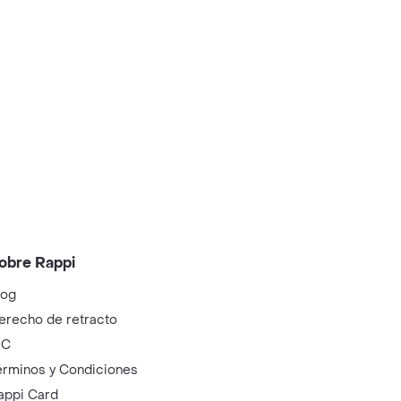
obre Rappi
log
erecho de retracto
IC
érminos y Condiciones
appi Card