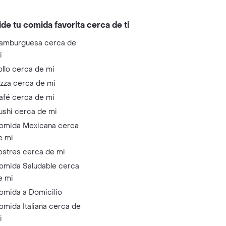
ide tu comida favorita cerca de ti
amburguesa cerca de
i
ollo cerca de mi
izza cerca de mi
afé cerca de mi
ushi cerca de mi
omida Mexicana cerca
e mi
ostres cerca de mi
omida Saludable cerca
e mi
omida a Domicilio
omida Italiana cerca de
i