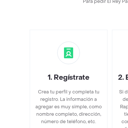
Para pedir El Rey P
1
.
Regístrate
2
.
Crea tu perfil y completa tu
Si 
registro. La información a
de
agregar es muy simple, como
Rap
nombre completo, dirección,
t
número de teléfono, etc.
co