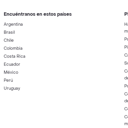
Encuéntranos en estos países
P
Argentina
H
m
Brasil
P
Chile
P
Colombia
C
Costa Rica
S
Ecuador
C
México
d
Perú
P
Uruguay
C
d
C
C
m