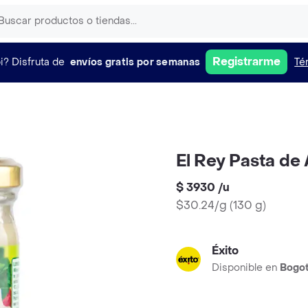
Registrarme
i?
Disfruta de
envíos gratis por semanas
Té
El Rey Pasta de 
$ 3930
/
u
$30.24/g
(
130 g
)
Éxito
Disponible en
Bogo