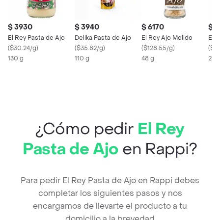
$ 3930
$ 3940
$ 6170
$ 
El Rey Pasta de Ajo
Delika Pasta de Ajo
El Rey Ajo Molido
El 
(
$30.24/g
)
(
$35.82/g
)
(
$128.55/g
)
(
$30
130 g
110 g
48 g
230
¿Cómo pedir
El Rey
Pasta de Ajo
en Rappi?
Para pedir El Rey Pasta de Ajo en Rappi debes
completar los siguientes pasos y nos
encargamos de llevarte el producto a tu
domicilio a la brevedad