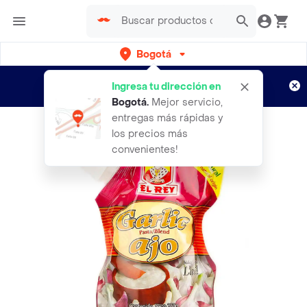
Bogotá
Regístrate
¿Nuevo en Rappi?
y disfruta de
Ingresa tu dirección en
envíos gratis por semanas
Aplican TyC
Bogotá
.
Mejor servicio,
entregas más rápidas y
los precios más
convenientes!