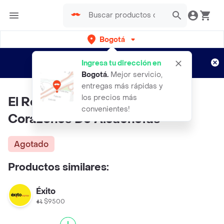
Bogotá
Regístrate
¿Nuevo en Rappi?
y disfruta de
Ingresa tu dirección en
envíos gratis por semanas
Aplican TyC
Bogotá
.
Mejor servicio,
entregas más rápidas y
los precios más
El Robledal Condimentos
convenientes!
Corazones De Alcachofas
Agotado
Productos similares:
Éxito
$9500