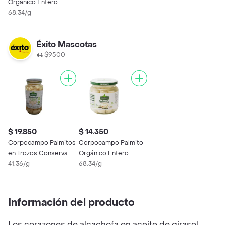
Orgánico Entero
68.34/g
Éxito Mascotas
$9500
$ 19.850
$ 14.350
Corpocampo Palmitos
Corpocampo Palmito
en Trozos Conserva
Orgánico Entero
Orgánico
41.36/g
68.34/g
Información del producto
Los corazones de alcachofa en aceite de girasol