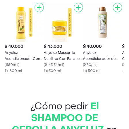
$ 40.000
$ 43.000
$ 40.000
$ 4
Anyeluz
Anyeluz Mascarilla
Anyeluz
Any
Acondicionador Con
Nutritiva Con Banano
Acondicionador de
Cap
Banano PP0314
(
$80/ml
)
PT0316
(
$143.34/ml
)
Romero
(
$80/ml
)
(
$14
1 x 500 mL
1 x 300 mL
1 x 500 mL
1 x
¿Cómo pedir
El
SHAMPOO DE