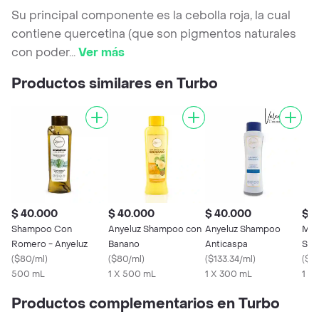
Su principal componente es la cebolla roja, la cual
contiene quercetina (que son pigmentos naturales
con poder
...
Ver más
Productos similares en Turbo
$ 40.000
$ 40.000
$ 40.000
$ 3
Shampoo Con
Anyeluz Shampoo con
Anyeluz Shampoo
Mil
Romero - Anyeluz
Banano
Anticaspa
Sec
(
$80/ml
)
(
$80/ml
)
(
$133.34/ml
)
(
$21
500 mL
1 X 500 mL
1 X 300 mL
1 x 
Productos complementarios en Turbo