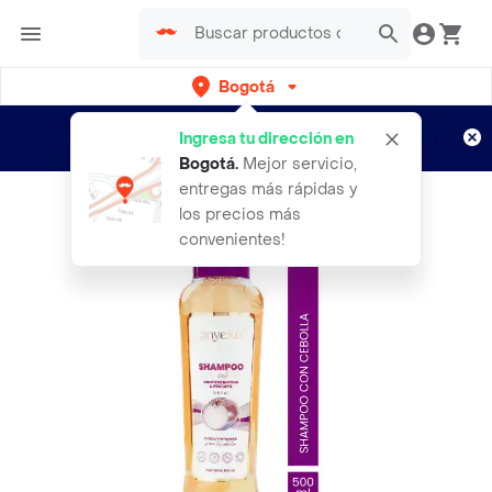
Bogotá
Regístrate
¿Nuevo en Rappi?
y disfruta de
Ingresa tu dirección en
envíos gratis por semanas
Aplican TyC
Bogotá
.
Mejor servicio,
entregas más rápidas y
los precios más
convenientes!