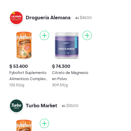
Droguería Alemana
$4500
$ 53.400
$ 74.300
Fybofort Suplemento
Citrato de Magnesio
Alimenticio Complex
en Polvo
Forte Sabor a Naranja
133.50/g
309.59/g
Turbo Market
$3500