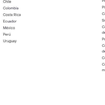
P
Chile
P
Colombia
C
Costa Rica
S
Ecuador
C
México
d
Perú
P
Uruguay
C
d
C
C
m