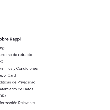
obre Rappi
log
erecho de retracto
IC
érminos y Condiciones
appi Card
olíticas de Privacidad
ratamiento de Datos
QRs
nformación Relevante