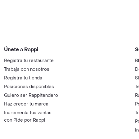
Únete a Rappi
S
Registra tu restaurante
B
Trabaja con nosotros
D
Registra tu tienda
S
Posiciones disponibles
T
Quiero ser Rappitendero
R
Haz crecer tu marca
P
Incrementa tus ventas
T
con Pide por Rappi
P
I