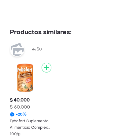
Productos similares:
$0
$ 40.000
$ 50.000
-
20
%
Fybofort Suplemento
Alimenticio Complex
Forte Sabor a Naranja
100/g