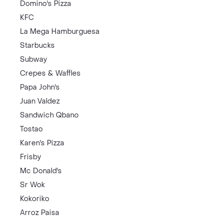
Domino's Pizza
KFC
La Mega Hamburguesa
Starbucks
Subway
Crepes & Waffles
Papa John's
Juan Valdez
Sandwich Qbano
Tostao
Karen's Pizza
Frisby
Mc Donald's
Sr Wok
Kokoriko
Arroz Paisa