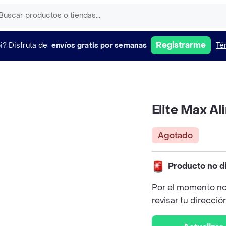
Registrarme
i?
Disfruta de
envíos gratis por semanas
Té
Elite Max A
Agotado
Producto no d
Por el momento no
revisar tu direcció