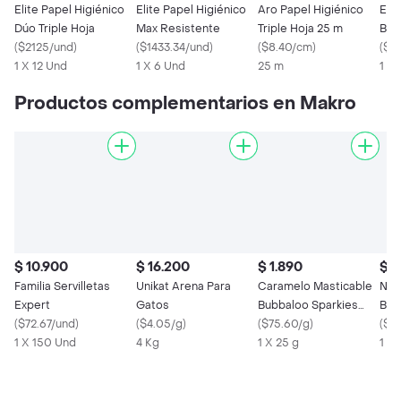
Elite Papel Higiénico
Elite Papel Higiénico
Aro Papel Higiénico
Elit
Dúo Triple Hoja
Max Resistente
Triple Hoja 25 m
Bla
(
$2125/und
)
(
$1433.34/und
)
(
$8.40/cm
)
(
$2
1 X 12 Und
1 X 6 Und
25 m
1 X 
Productos complementarios en Makro
$ 10.900
$ 16.200
$ 1.890
$ 1
Familia Servilletas
Unikat Arena Para
Caramelo Masticable
Nos
Expert
Gatos
Bubbaloo Sparkies
Bue
(
$72.67/und
)
(
$4.05/g
)
Frutas 25 g
(
$75.60/g
)
Nat
(
$11
1 X 150 Und
4 Kg
1 X 25 g
1 X 