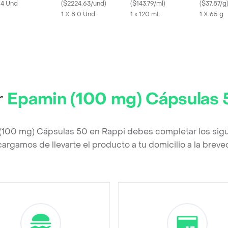
x 4 Und
mg)
(
$2224.63/und
)
Bitartrato (242 mg)
(
$143.79/ml
)
(
$37.87/g
1 X 8.0 Und
1 x 120 mL
1 X 65 g
r
Epamin (100 mg) Cápsulas 
(100 mg) Cápsulas 50 en Rappi debes completar los sig
argamos de llevarte el producto a tu domicilio a la brev