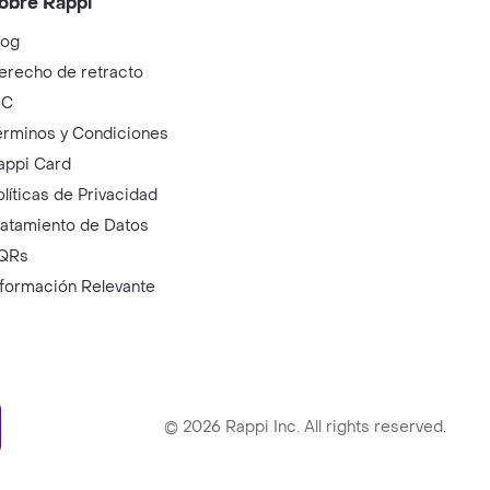
obre Rappi
log
erecho de retracto
IC
érminos y Condiciones
appi Card
olíticas de Privacidad
ratamiento de Datos
QRs
nformación Relevante
ry
©
2026
Rappi Inc. All rights reserved.