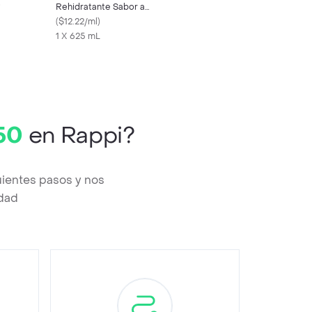
)
Rehidratante Sabor a
Maracuyá
(
$12.22/ml
)
1 X 625 mL
50
en Rappi?
uientes pasos y nos
edad