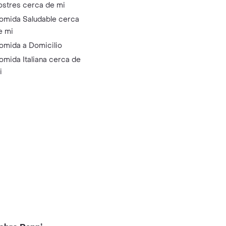
ostres cerca de mi
omida Saludable cerca
e mi
omida a Domicilio
omida Italiana cerca de
i