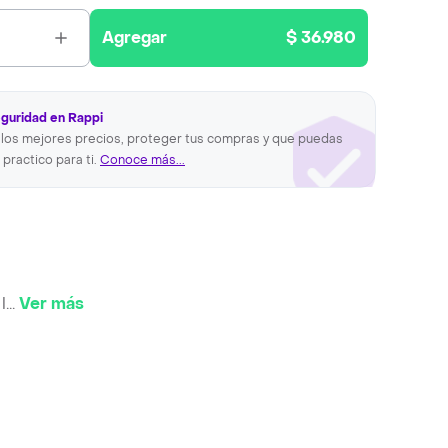
Agregar
$ 36.980
eguridad en Rappi
los mejores precios, proteger tus compras y que puedas
 practico para ti.
Conoce más...
l
...
Ver más