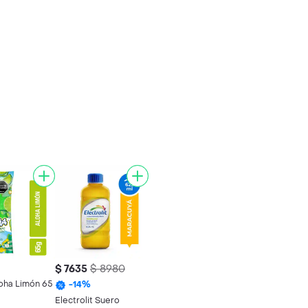
$ 7635
$ 8980
loha Limón 65
-
14
%
Electrolit Suero