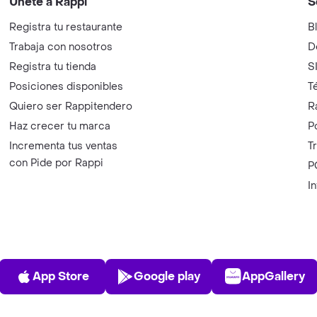
Únete a Rappi
S
Registra tu restaurante
B
Trabaja con nosotros
D
Registra tu tienda
S
Posiciones disponibles
T
Quiero ser Rappitendero
R
Haz crecer tu marca
P
Incrementa tus ventas
T
con Pide por Rappi
P
I
App Store
Play Store
AppGalle
App Store
Google play
AppGallery