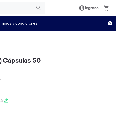
Ingreso
rminos y condiciones
) Cápsulas 50
)
tá