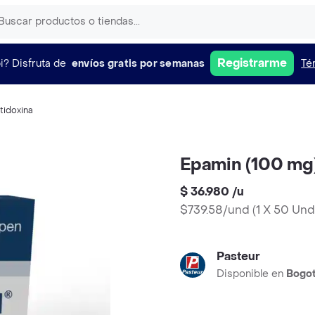
Registrarme
i?
Disfruta de
envíos gratis por semanas
Té
tidoxina
Epamin (100 mg
$ 36.980
/
u
$739.58/und
(
1 X 50 Und
Pasteur
Disponible en
Bogo