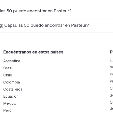
las 50 puedo encontrar en Pasteur?
) Cápsulas 50 puedo encontrar en Pasteur?
Encuéntranos en estos países
P
Argentina
H
m
Brasil
P
Chile
P
Colombia
C
Costa Rica
S
Ecuador
C
México
d
Perú