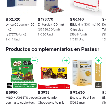
$ 52.320
$ 198.770
$ 86.140
$ 
Lyrica Cápsulas (150
Zintergia (100 mg)
Etidoxina (100 mg) 10
Ke
mg)
(
$9938.50/und
)
Cápsulas
Ta
(
$3737.36/und
)
1 X 20 Und
(
$8614/und
)
(
$
1 X 14 Und
1 X 10 Und
1 
Productos complementarios en Pasteur
$ 5950
$ 3935
$ 93.630
$ 
MILO NUGGETS trozos
Crem Helado
Engystol Pastillas
Bl
con malta cubiertos
Chococono Vainilla
(301.5 mg)
(
$