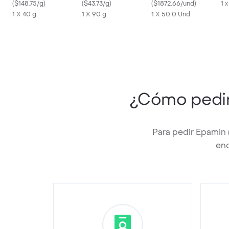
sabor chocolate x 40g
(
$148.75/g
)
(
$43.73/g
)
(
$1872.66/und
)
1 
1 X 40 g
1 X 90 g
1 X 50.0 Und
¿Cómo pedi
Para pedir Epamin 
enc