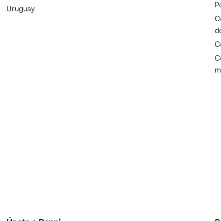
P
Uruguay
C
d
C
C
m