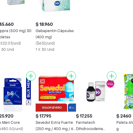
45.660
$ 18.960
ppra (500 mg) 30
Gabapentin Cápsulas
bletas
(400 mg)
1522.07/und
)
(
$632/und
)
X 30 Und
1 X 30 Und
25.920
$ 17.795
$ 17.255
$ 2460
ix Men Core
Sevedol Extra Fuerte
Farmatech
Paleta A
6480.50/und
)
(250 mg / 400 mg / 65
Dihidrocodeina
g