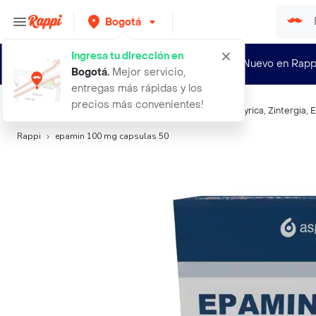
Bogotá
Ingresa tu dirección en
¿Nuevo en Rapp
Bogotá
.
Mejor servicio,
entregas más rápidas y los
precios más convenientes!
Búsquedas relacionadas:
Sistema Nervioso
,
Epamin
,
Lyrica
,
Zintergia
,
E
Rappi
epamin 100 mg capsulas 50