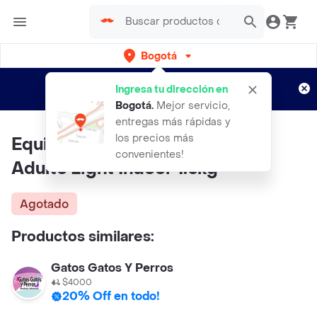
Bogotá
Regístrate
¿Nuevo en Rappi?
y disfruta de
Ingresa tu dirección en
envíos gratis por semanas
Aplican TyC
Bogotá
.
Mejor servicio,
entregas más rápidas y
los precios más
Equilibrio Alimento para Gato
convenientes!
Adulto Light Indoor 1.5kg
Agotado
Productos similares:
Gatos Gatos Y Perros
$4000
20% Off en todo!