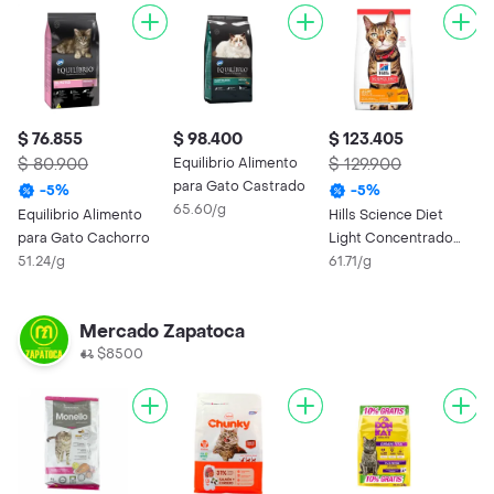
$ 76.855
$ 98.400
$ 123.405
$
$ 80.900
Equilibrio Alimento
$ 129.900
$
para Gato Castrado
-
5
%
-
5
%
65.60/g
Equilibrio Alimento
Hills Science Diet
M
para Gato Cachorro
Light Concentrado
G
51.24/g
Gato Adulto 1.8 Kg
61.71/g
P
2
Mercado Zapatoca
$8500