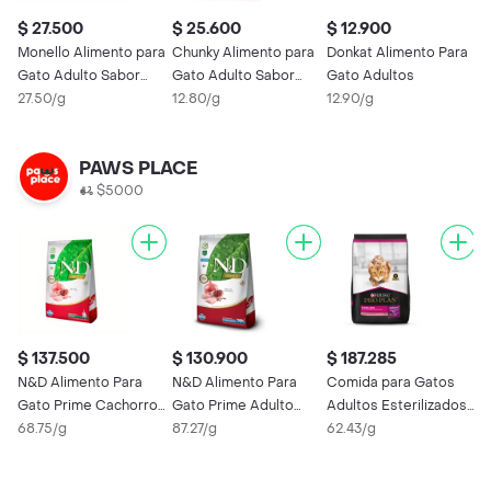
$ 27.500
$ 25.600
$ 12.900
Monello Alimento para
Chunky Alimento para
Donkat Alimento Para
Gato Adulto Sabor
Gato Adulto Sabor
Gato Adultos
Salmón
27.50/g
Cordero y Salmón
12.80/g
12.90/g
PAWS PLACE
$5000
$ 137.500
$ 130.900
$ 187.285
N&D Alimento Para
N&D Alimento Para
Comida para Gatos
Gato Prime Cachorro
Gato Prime Adulto
Adultos Esterilizados
Pollo
68.75/g
Castrado Pollo
87.27/g
Purina Pro Plan x 3 kg
62.43/g