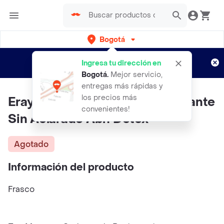
Bogotá
Regístrate
¿Nuevo en Rappi?
y disfruta de
Ingresa tu dirección en
envíos gratis por semanas
Aplican TyC
Bogotá
.
Mejor servicio,
entregas más rápidas y
los precios más
Erayba Acondicionador Purificante
convenientes!
Sin Aclarado Abh Detox
Agotado
Información del producto
Frasco