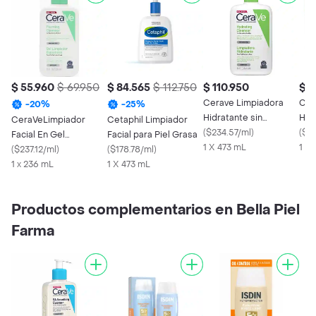
$ 55.960
$ 69.950
$ 84.565
$ 112.750
$ 110.950
$ 1
Cerave Limpiadora
Cer
-
20
%
-
25
%
Hidratante sin
Hid
CeraVeLimpiador
Cetaphil Limpiador
Perfume
(
$234.57/ml
)
Ant
(
$36
Facial En Gel
Facial para Piel Grasa
1 X 473 mL
1 X 
Hidratante Piel Normal
(
$237.12/ml
)
(
$178.78/ml
)
A Grasa
1 x 236 mL
1 X 473 mL
Productos complementarios en Bella Piel
Farma