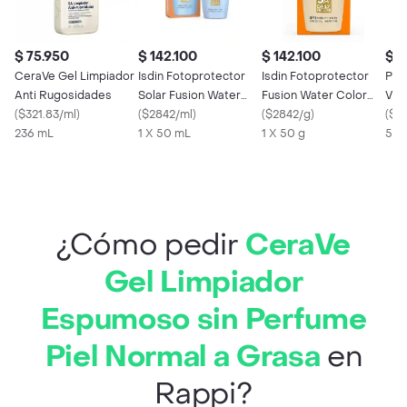
$ 75.950
$ 142.100
$ 142.100
$ 7
CeraVe Gel Limpiador
Isdin Fotoprotector
Isdin Fotoprotector
Pro
Anti Rugosidades
Solar Fusion Water
Fusion Water Color
Vid
(
$321.83/ml
)
Magic SPF 50
(
$2842/ml
)
Light Fps 50
(
$2842/g
)
Spf
(
$15
236 mL
1 X 50 mL
1 X 50 g
50 
¿Cómo pedir
CeraVe
Gel Limpiador
Espumoso sin Perfume
Piel Normal a Grasa
en
Rappi?