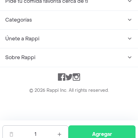
Pide tu comida favorita cerca de ti
Categorías
Únete a Rappi
Sobre Rappi
Facebook
Twitter
Instagram
©
2026
Rappi Inc. All rights reserved.
Rappi S.A.S. --- NIT 900.843.898-9 --- Calle 63 # 16A-02
Bogotá D.C. --- notificacionesrappi@rappi.com
1
Agregar