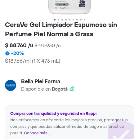
CeraVe Gel Limpiador Espumoso sin
Perfume Piel Normal a Grasa
$ 88.760
/
u
$ 110.950
/
u
-
20
%
$187.66/ml
(
1 X 473 mL
)
Bella Piel Farma
Disponible en
Bogotá
Compra con tranquilidad y seguridad en Rappi
Nos enfocamos en ofrecerte los mejores precios, proteger tus
compras y que puedas utilizar el medio de pago más practico
para ti.
Conoce más...