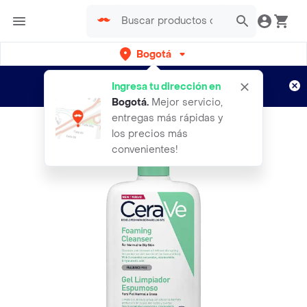
Bogotá
Regístrate
¿Nuevo en Rappi?
y disfruta de
Ingresa tu dirección en
envíos gratis por semanas
Aplican TyC
Bogotá
.
Mejor servicio,
entregas más rápidas y
los precios más
convenientes!