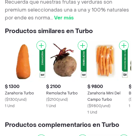
Recuerda que nuestras frutas y verduras son
premium seleccionadas una a una y 100% naturales
por ende es norma
...
Ver más
Productos similares en Turbo
$ 1300
$ 2100
$ 9800
$ 
Zanahoria Turbo
Remolacha Turbo
Zanahoria Mini Del
Bro
(
$1300/und
)
(
$2100/und
)
Campo Turbo
(
$6
1 Und
1 Und
(
$9800/und
)
1 U
1 Und
Productos complementarios en Turbo