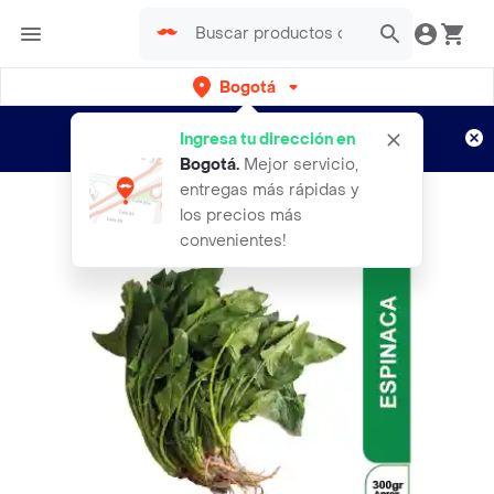
Bogotá
Regístrate
¿Nuevo en Rappi?
y disfruta de
Ingresa tu dirección en
envíos gratis por semanas
Aplican TyC
Bogotá
.
Mejor servicio,
entregas más rápidas y
los precios más
convenientes!