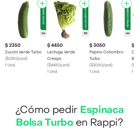
$ 2350
$ 4450
$ 3050
$ 1
Zuccini Verde Turbo
Lechuga Verde
Pepino Cohombro
Cha
(
$2350/und
)
Crespa
Turbo
Ban
1 Und
(
$4450/und
)
(
$3050/und
)
(
$1
1 Und
1 Und
1 U
¿Cómo pedir
Espinaca
Bolsa Turbo
en Rappi?