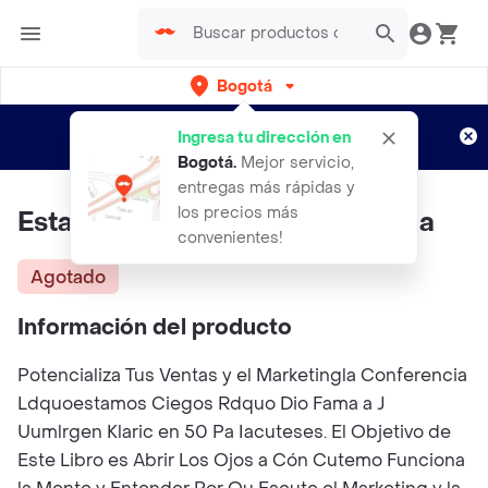
Bogotá
Regístrate
¿Nuevo en Rappi?
y disfruta de
Ingresa tu dirección en
envíos gratis por semanas
Aplican TyC
Bogotá
.
Mejor servicio,
entregas más rápidas y
los precios más
Estamos Ciegos - Grupo Planeta
convenientes!
Agotado
Información del producto
Potencializa Tus Ventas y el Marketingla Conferencia
Ldquoestamos Ciegos Rdquo Dio Fama a J
Uumlrgen Klaric en 50 Pa Iacuteses. El Objetivo de
Este Libro es Abrir Los Ojos a Cón Cutemo Funciona