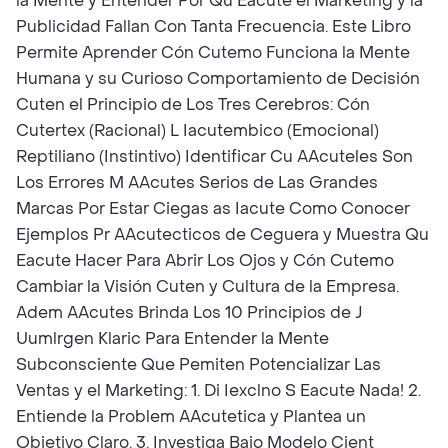
la Mente y Entender Por Qu Eacute el Marketing y la
Publicidad Fallan Con Tanta Frecuencia. Este Libro
Permite Aprender Cón Cutemo Funciona la Mente
Humana y su Curioso Comportamiento de Decisión
Cuten el Principio de Los Tres Cerebros: Cón
Cutertex (Racional) L Iacutembico (Emocional)
Reptiliano (Instintivo) Identificar Cu AAcuteles Son
Los Errores M AAcutes Serios de Las Grandes
Marcas Por Estar Ciegas as Iacute Como Conocer
Ejemplos Pr AAcutecticos de Ceguera y Muestra Qu
Eacute Hacer Para Abrir Los Ojos y Cón Cutemo
Cambiar la Visión Cuten y Cultura de la Empresa.
Adem AAcutes Brinda Los 10 Principios de J
Uumlrgen Klaric Para Entender la Mente
Subconsciente Que Pemiten Potencializar Las
Ventas y el Marketing: 1. Di Iexclno S Eacute Nada! 2.
Entiende la Problem AAcutetica y Plantea un
Objetivo Claro. 3. Investiga Bajo Modelo Cient