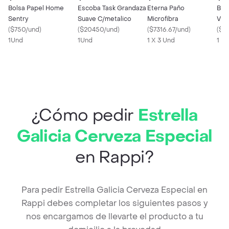
Bolsa Papel Home
Escoba Task Grandaza
Eterna Paño
Bin
Sentry
Suave C/metalico
Microfibra
Vidr
(
$750/und
)
(
$20450/und
)
(
$7316.67/und
)
1
(
$27
1Und
1Und
1 X 3 Und
1 X
¿Cómo pedir
Estrella
Galicia Cerveza Especial
en Rappi?
Para pedir Estrella Galicia Cerveza Especial en
Rappi debes completar los siguientes pasos y
nos encargamos de llevarte el producto a tu