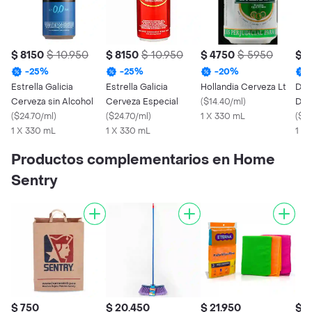
$ 8150
$ 10.950
$ 8150
$ 10.950
$ 4750
$ 5950
$ 1
-
25
%
-
25
%
-
20
%
Estrella Galicia
Estrella Galicia
Hollandia Cerveza Lt
Duv
Cerveza sin Alcohol
Cerveza Especial
(
$14.40/ml
)
Dor
(
$24.70/ml
)
(
$24.70/ml
)
1 X 330 mL
(
$49
1 X 330 mL
1 X 330 mL
1 X
Productos complementarios en Home
Sentry
$ 750
$ 20.450
$ 21.950
$ 1