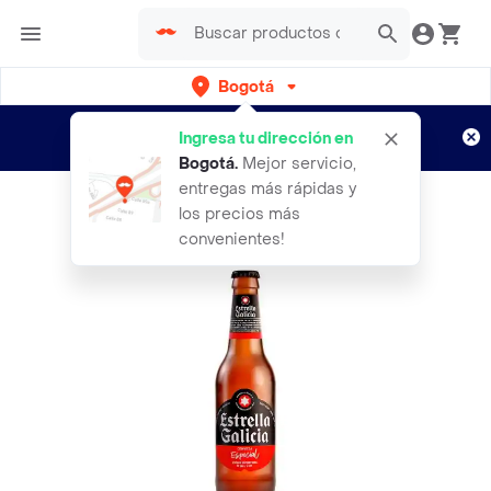
Bogotá
Regístrate
¿Nuevo en Rappi?
y disfruta de
Ingresa tu dirección en
envíos gratis por semanas
Aplican TyC
Bogotá
.
Mejor servicio,
entregas más rápidas y
los precios más
convenientes!