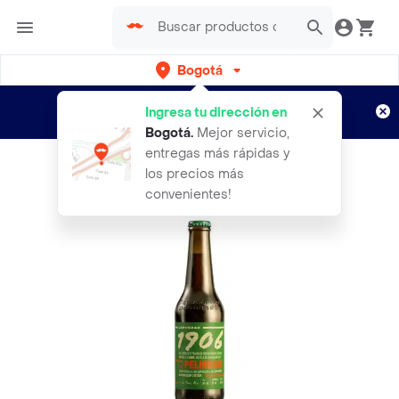
Bogotá
Regístrate
¿Nuevo en Rappi?
y disfruta de
Ingresa tu dirección en
envíos gratis por semanas
Aplican TyC
Bogotá
.
Mejor servicio,
entregas más rápidas y
los precios más
convenientes!