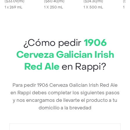
Ml
(
$33.09/ml
)
(
$60.40/ml
)
(
$24.30/ml
)
(
$2
1 x 269 mL
1 X 250 mL
1 X 500 mL
1 X
¿Cómo pedir
1906
Cerveza Galician Irish
Red Ale
en Rappi?
Para pedir 1906 Cerveza Galician Irish Red Ale
en Rappi debes completar los siguientes pasos
y nos encargamos de llevarte el producto a tu
domicilio a la brevedad