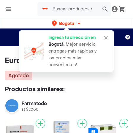
Bogotá
Regístrate
¿Nuevo en Rappi?
y disfruta de
Ingresa tu dirección en
envíos gratis por semanas
Aplican TyC
Bogotá
.
Mejor servicio,
entregas más rápidas y
los precios más
Eurofarma
convenientes!
Agotado
Productos similares:
Farmatodo
$2000