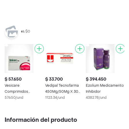
$0
$ 57.650
$ 33.700
$ 394.450
$
Vesicare
Vedipal Tecnofarma
Ezolium Medicamento
E
Comprimidos
450Mg/50Mg X 30
Inhibidor
C
Recubiertos
57650/und
Comprimidos
1123.34/und
4382.78/und
8
Información del producto