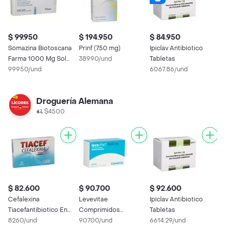
$ 99.950
$ 194.950
$ 84.950
$
Somazina Biotoscana
Prinf (750 mg)
Ipiclav Antibiotico
Z
Farma 1000 Mg Sol
38990/und
Tabletas
m
Oral 6 Sbs A Pdb
99950/und
6067.86/und
6
Droguería Alemana
$4500
$ 82.600
$ 90.700
$ 92.600
$
Cefalexina
Levevitae
Ipiclav Antibiotico
A
Tiacefantibiotico En
Comprimidos
Tabletas
R
Capsulas
8260/und
Recubiertos
90700/und
6614.29/und
1
8