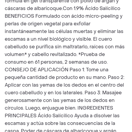
fórmula en gel transparente con polvo de argán y
cáscaras de albaricoque.​Con 1.9% Ácido Salícilico
BENEFICIOS Formulado con ácido micro-peeling y
perlas de origen vegetal para exfoliar
instantáneamente las células muertas y eliminar las
escamas a un nivel biológico y visible. El cuero
cabelludo se purifica sin maltratarlo, raíces con más
volumen* y cabello revitalizado. *Prueba de
consumo en 61 personas, 2 semanas de uso.
CONSEJO DE APLICACIÓN Paso 1: Tome una
pequeña cantidad de producto en su mano. Paso 2:
Aplicar con las yemas de los dedos en el centro del
cuero cabelludo y en los laterales. Paso 3: Masajee
generosamente con las yemas de los dedos en
círculos. Luego, enjuague bien. INGREDIENTES
PRINCIPALES Ácido Salícilico Ayuda a disolver las
escamas y actúa sobre las consecuencias de la
caspa. Poder de cáscara de albaricoque y argán