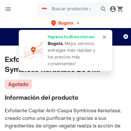
Bogotá
Regístrate
¿Nuevo en Rappi?
y disfruta de
Ingresa tu dirección en
envíos gratis por semanas
Aplican TyC
Bogotá
.
Mejor servicio,
entregas más rápidas y
los precios más
Exfoliante Capilar Anticaspa
convenientes!
Symbiose Kérastase 200Ml
Agotado
Información del producto
Exfoliante Capilar Anti-Caspa Symbiose Kerastase,
creado como una purificante y gracias a sus
ingredientes de origen vegetal realiza la acción de