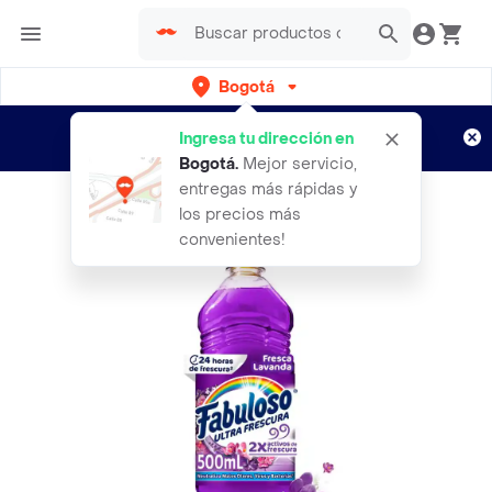
Bogotá
Regístrate
¿Nuevo en Rappi?
y disfruta de
Ingresa tu dirección en
envíos gratis por semanas
Aplican TyC
Bogotá
.
Mejor servicio,
entregas más rápidas y
los precios más
convenientes!