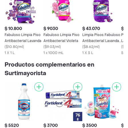
$ 10.800
$ 9030
$ 43.070
$ 2
Fabuloso Limpia Piso
Fabuloso Limpia Piso
Limpia Pisos Fabuloso
Pin
Antibacterial Lavanda
Antibacterial Violeta
Antibacterial Lavanda
Lav
(
$10.80/ml
)
(
$9.03/ml
)
5 L
(
$8.62/ml
)
(
$5.
1 X 1 L
1 x 1000 mL
1 X 5 L
5 L
Productos complementarios en
Surtimayorista
$ 5520
$ 3700
$ 3500
$ 3