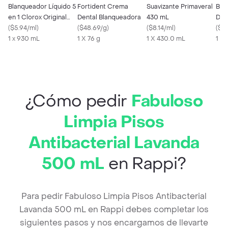
Blanqueador Líquido 5
Fortident Crema
Suavizante Primaveral
Bla
en 1 Clorox Original
Dental Blanqueadora
430 mL
Des
Botella 930 mL
(
$5.94/ml
)
(
$48.69/g
)
(
$8.14/ml
)
Fra
(
$1.
1 x 930 mL
1 X 76 g
1 X 430.0 mL
1 X
¿Cómo pedir
Fabuloso
Limpia Pisos
Antibacterial Lavanda
500 mL
en Rappi?
Para pedir Fabuloso Limpia Pisos Antibacterial
Lavanda 500 mL en Rappi debes completar los
siguientes pasos y nos encargamos de llevarte