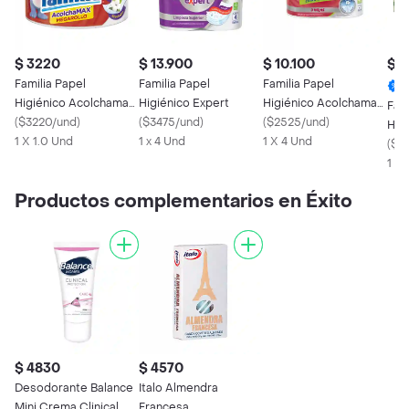
$ 3220
$ 13.900
$ 10.100
$ 1
Familia Papel
Familia Papel
Familia Papel
Higiénico Acolchamax
Higiénico Expert
Higiénico Acolchamax
Fami
Megarollo Triple Hoja
(
$3220/und
)
(
$3475/und
)
Extra Grande X4
(
$2525/und
)
Hig
1 X 1.0 Und
1 x 4 Und
Rollos
1 X 4 Und
(
$1
1 x 
Productos complementarios en Éxito
$ 4830
$ 4570
Desodorante Balance
Italo Almendra
Mini Crema Clinical
Francesa