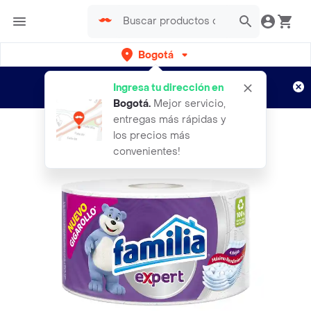
Bogotá
Regístrate
¿Nuevo en Rappi?
y disfruta de
Ingresa tu dirección en
envíos gratis por semanas
Aplican TyC
Bogotá
.
Mejor servicio,
entregas más rápidas y
los precios más
convenientes!