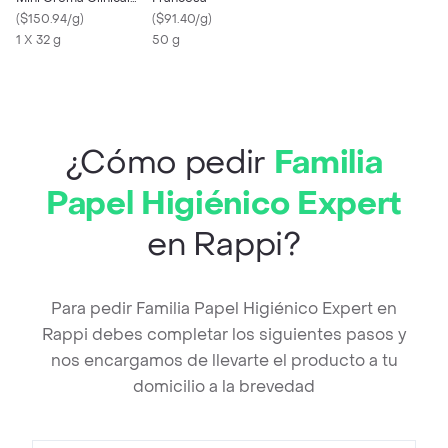
Care Mujer 30Gr
(
$150.94/g
)
(
$91.40/g
)
1 X 32 g
50 g
¿Cómo pedir
Familia
Papel Higiénico Expert
en Rappi?
Para pedir Familia Papel Higiénico Expert en
Rappi debes completar los siguientes pasos y
nos encargamos de llevarte el producto a tu
domicilio a la brevedad