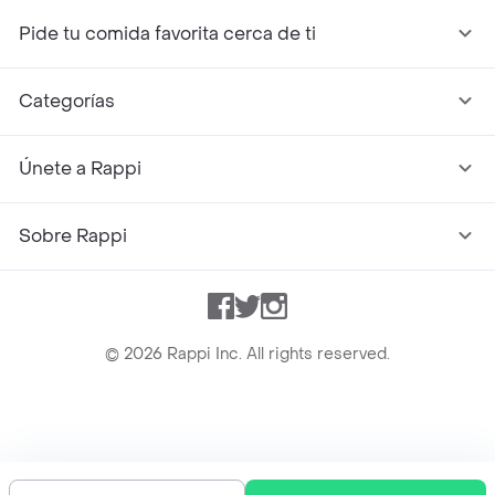
Pide tu comida favorita cerca de ti
Categorías
Únete a Rappi
Sobre Rappi
Facebook
Twitter
Instagram
©
2026
Rappi Inc. All rights reserved.
Rappi S.A.S. --- NIT 900.843.898-9 --- Calle 63 # 16A-02