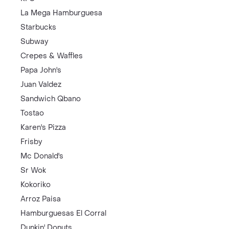
La Mega Hamburguesa
Starbucks
Subway
Crepes & Waffles
Papa John's
Juan Valdez
Sandwich Qbano
Tostao
Karen's Pizza
Frisby
Mc Donald's
Sr Wok
Kokoriko
Arroz Paisa
Hamburguesas El Corral
Dunkin' Donuts