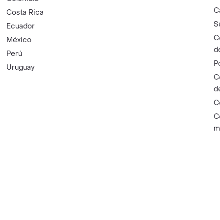
C
Costa Rica
S
Ecuador
C
México
d
Perú
P
Uruguay
C
d
C
C
m