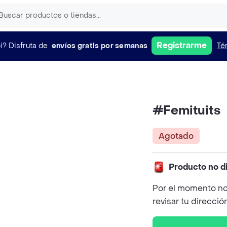
Registrarme
i?
Disfruta de
envíos gratis por semanas
Té
#Femituits
Agotado
Producto no d
Por el momento no
revisar tu direcció