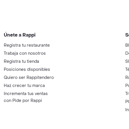
Únete a Rappi
S
Registra tu restaurante
B
Trabaja con nosotros
D
Registra tu tienda
S
Posiciones disponibles
T
Quiero ser Rappitendero
R
Haz crecer tu marca
P
Incrementa tus ventas
T
con Pide por Rappi
P
I