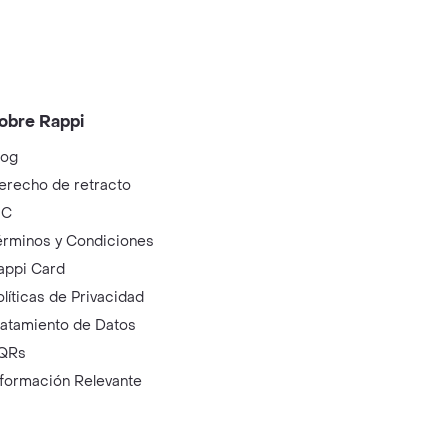
obre Rappi
log
erecho de retracto
IC
érminos y Condiciones
appi Card
olíticas de Privacidad
ratamiento de Datos
QRs
nformación Relevante