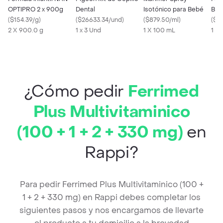
OPTIPRO 2 x 900g
Dental
Isotónico para Bebé
Bañ
(
$154.39/g
)
(
$26633.34/und
)
(
$879.50/ml
)
Bla
(
$2
2 X 900.0 g
1 x 3 Und
1 X 100 mL
1 x 
¿Cómo pedir
Ferrimed
Plus Multivitaminico
(100 + 1 + 2 + 330 mg)
en
Rappi?
Para pedir Ferrimed Plus Multivitaminico (100 +
1 + 2 + 330 mg) en Rappi debes completar los
siguientes pasos y nos encargamos de llevarte