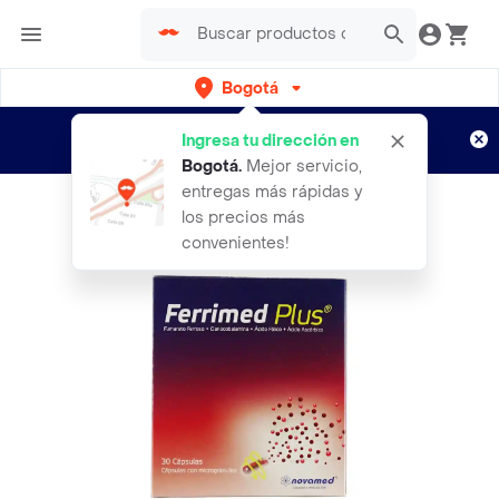
Bogotá
Regístrate
¿Nuevo en Rappi?
y disfruta de
Ingresa tu dirección en
envíos gratis por semanas
Aplican TyC
Bogotá
.
Mejor servicio,
entregas más rápidas y
los precios más
convenientes!