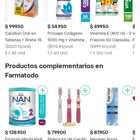
$ 99.950
$ 54.950
$ 49.950
$ 2
Calcibon Oral en
Procaps Colágeno
Vitamina E (400 UI) - 2
Vit
Tabletas + Gratis 15
1000 mg + Vitamina C
Frascos 50 Cápsulas
Fra
Tabletas
(
$2221.12/und
)
frasco x 60 tabletas
(
$915.84/und
)
Blandas
(
$499.50/und
)
Bla
(
$87
2 X 45 Und
1 X 60 Und
1 X 100 Und
1 X
Productos complementarios en
Farmatodo
$ 138.950
$ 79.900
$ 87.950
$ 2
Fórmula infantil NAN
Pigeon Kit de Cepillo
Marimer Spray
Fra