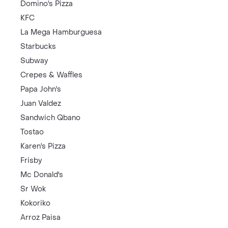
Domino's Pizza
KFC
La Mega Hamburguesa
Starbucks
Subway
Crepes & Waffles
Papa John's
Juan Valdez
Sandwich Qbano
Tostao
Karen's Pizza
Frisby
Mc Donald's
Sr Wok
Kokoriko
Arroz Paisa