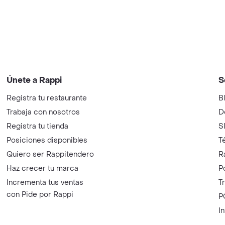
Únete a Rappi
S
Registra tu restaurante
B
Trabaja con nosotros
D
Registra tu tienda
S
Posiciones disponibles
T
Quiero ser Rappitendero
R
Haz crecer tu marca
P
Incrementa tus ventas
T
con Pide por Rappi
P
I