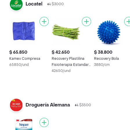
Locatel
$3000
$ 65.850
$ 42.650
$ 38.800
Kamex Compresa
Recovery Plastilina
Recovery Bola
65850/und
Fisioterapia Estandar
3880/cm
Azul
42650/und
Droguería Alemana
$3500