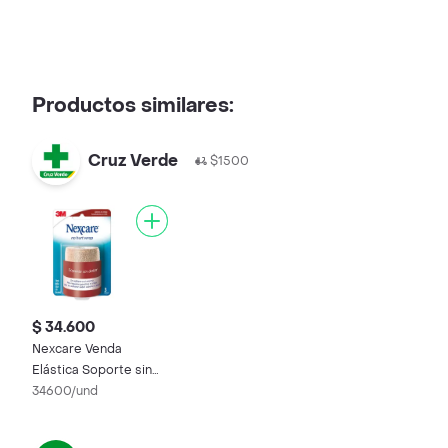
Productos similares:
Cruz Verde
$1500
$ 34.600
Nexcare Venda
Elástica Soporte sin
Dolor
34600/und