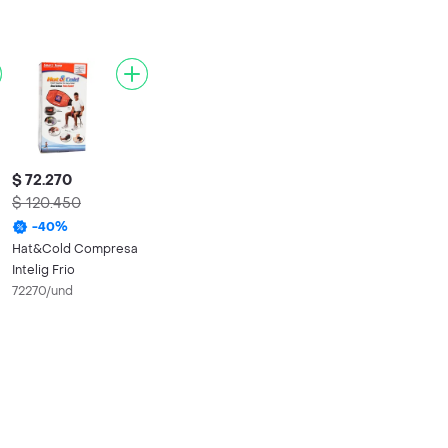
$ 72.270
$ 120.450
-
40
%
Hat&Cold Compresa
Intelig Frio
72270/und