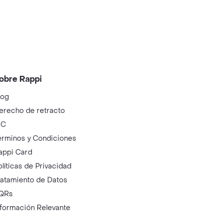
obre Rappi
log
erecho de retracto
IC
érminos y Condiciones
appi Card
olíticas de Privacidad
ratamiento de Datos
QRs
nformación Relevante