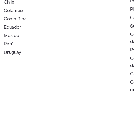
P
Chile
P
Colombia
C
Costa Rica
S
Ecuador
C
México
d
Perú
P
Uruguay
C
d
C
C
m