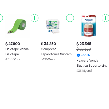
$ 47.800
$ 34.250
$ 23.345
Fisiotape Venda
Compresa
$ 33.350
Fisiotape
Laparotomia Supreme
-
30
%
Neuromuscular Verde
47800/und
No Esteril
34250/und
Nexcare Venda
5Cm X 5Mt
Elástica Soporte sin
Dolor
23345/und