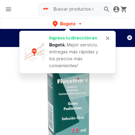
Bogotá
Regístrate
¿Nuevo en Rappi?
y disfruta de
Ingresa tu dirección en
envíos gratis por semanas
Aplican TyC
Bogotá
.
Mejor servicio,
entregas más rápidas y
los precios más
convenientes!