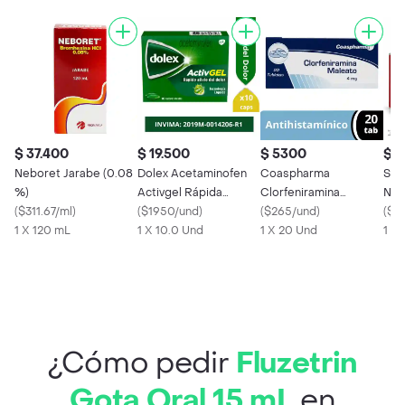
$ 37.400
$ 19.500
$ 5300
$ 3
Neboret Jarabe (0.08
Dolex Acetaminofen
Coaspharma
Stre
%)
Activgel Rápida
Clorfeniramina
Nar
(
$311.67/ml
)
Acción Doble
(
$1950/und
)
Maleato (4 mg) 20
(
$265/und
)
(
$1
1 X 120 mL
Tecnología x 10
1 X 10.0 Und
Tabletas
1 X 20 Und
1 X 
¿Cómo pedir
Fluzetrin
Gota Oral 15 mL
en