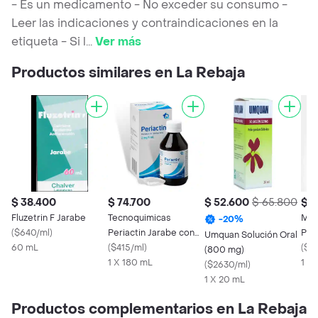
- Es un medicamento - No exceder su consumo -
Leer las indicaciones y contraindicaciones en la
etiqueta - Si l
...
Ver más
Productos similares en La Rebaja
$ 38.400
$ 74.700
$ 52.600
$ 65.800
$ 2
Fluzetrin F Jarabe
Tecnoquimicas
Mk 
-
20
%
(
$640/ml
)
Periactin Jarabe con
Pedi
Umquan Solución Oral
60 mL
Sabor a Menta (2 mg)
(
$415/ml
)
mL)
(
$2
(800 mg)
1 X 180 mL
1 X
(
$2630/ml
)
1 X 20 mL
Productos complementarios en La Rebaja