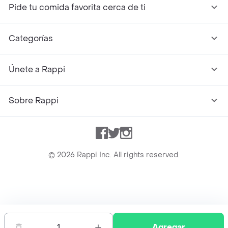
Pide tu comida favorita cerca de ti
Categorías
Únete a Rappi
Sobre Rappi
Facebook
Twitter
Instagram
©
2026
Rappi Inc. All rights reserved.
Rappi S.A.S. --- NIT 900.843.898-9 --- Calle 63 # 16A-02
Bogotá D.C. --- notificacionesrappi@rappi.com
1
Agregar