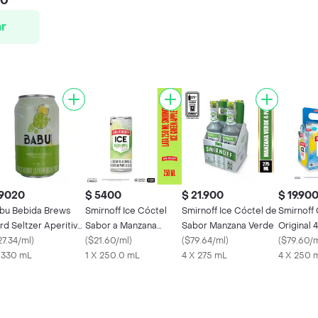
00
r
 9020
$ 5400
$ 21.900
$ 19.90
bu Bebida Brews
Smirnoff Ice Cóctel
Smirnoff Ice Cóctel de
Smirnoff 
rd Seltzer Aperitivo
Sabor a Manzana
Sabor Manzana Verde
Original 
 Vinico Limón
27.34/ml
)
Verde
(
$21.60/ml
)
(
$79.64/ml
)
(
$79.60/
x 330 mL
1 X 250.0 mL
4 X 275 mL
4 X 250 