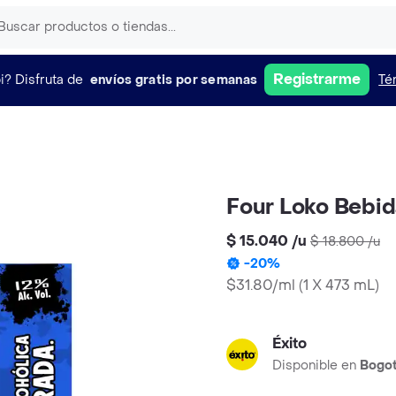
Registrarme
i?
Disfruta de
envíos gratis por semanas
Té
Four Loko Bebid
$ 15.040
/
u
$ 18.800
/
u
-
20
%
$31.80/ml
(
1 X 473 mL
)
Éxito
Disponible en
Bogo