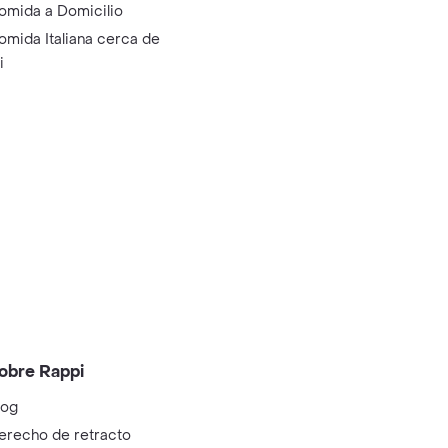
omida a Domicilio
omida Italiana cerca de
i
obre Rappi
log
erecho de retracto