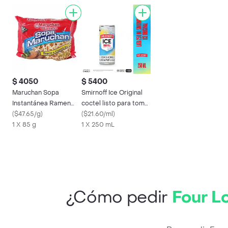
$ 4050
$ 5400
Maruchan Sopa
Smirnoff Ice Original
Instantánea Ramen
coctel listo para tomar
Sabor Carne de Res
(
$47.65/g
)
lata 250 ml
(
$21.60/ml
)
1 X 85 g
1 X 250 mL
¿Cómo pedir
Four L