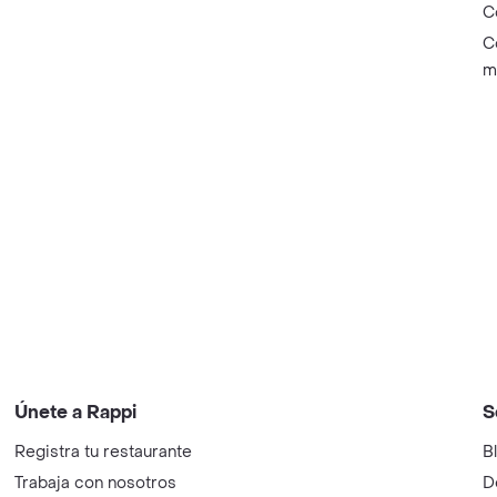
C
C
m
Únete a Rappi
S
Registra tu restaurante
B
Trabaja con nosotros
D