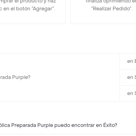
mprar el producto y haz
finaliza oprimiendo e
ic en el botón “Agregar”.
“Realizar Pedido”.
en 
arada Purple?
en 
en 
ólica Preparada Purple puedo encontrar en Éxito?