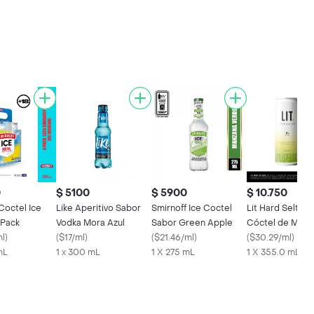
0
$ 5100
$ 5900
$ 10.750
Coctel Ice
Like Aperitivo Sabor
Smirnoff Ice Coctel
Lit Hard Seltzer
4Pack
Vodka Mora Azul
Sabor Green Apple
Cóctel de Manz
ml
)
(
$17/ml
)
(
$21.46/ml
)
(
$30.29/ml
)
mL
1 x 300 mL
1 X 275 mL
1 X 355.0 mL