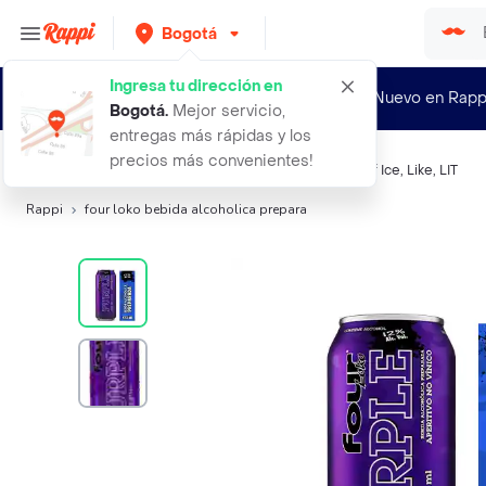
Bogotá
Ingresa tu dirección en
¿Nuevo en Rapp
Bogotá
.
Mejor servicio,
entregas más rápidas y los
precios más convenientes!
Búsquedas relacionadas:
Coolers
,
Four Loko
,
Smirnoff Ice
,
Like
,
LIT
Rappi
four loko bebida alcoholica prepara