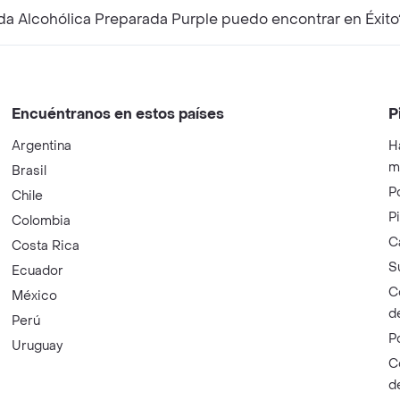
a Alcohólica Preparada Purple puedo encontrar en Éxito
Encuéntranos en estos países
P
Argentina
H
m
Brasil
P
Chile
P
Colombia
C
Costa Rica
S
Ecuador
C
México
d
Perú
P
Uruguay
C
d