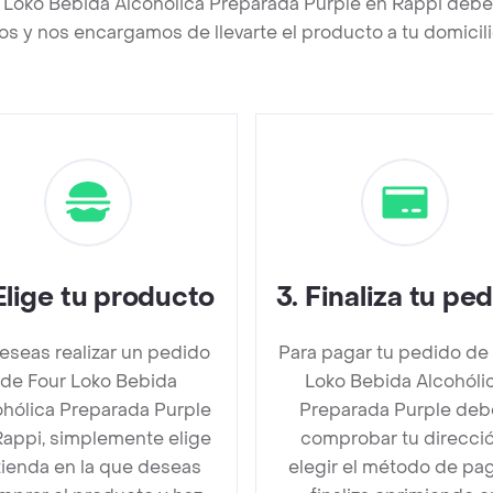
r Loko Bebida Alcohólica Preparada Purple en Rappi debe
os y nos encargamos de llevarte el producto a tu domicili
Elige tu producto
3
.
Finaliza tu pe
deseas realizar un pedido
Para pagar tu pedido de
de Four Loko Bebida
Loko Bebida Alcohóli
ohólica Preparada Purple
Preparada Purple deb
Rappi, simplemente elige
comprobar tu direcció
 tienda en la que deseas
elegir el método de pa