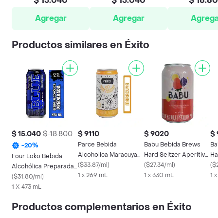
$ 15.040
$ 15.040
$ 18.8
Agregar
Agregar
Agrega
Productos similares en Éxito
$ 15.040
$ 18.800
$ 9110
$ 9020
$
Parce Bebida
Babu Bebida Brews
Ba
-
20
%
Alcoholica Maracuya
Hard Seltzer Aperitivo
Ha
Four Loko Bebida
Hard Seltzer
(
$33.87/ml
)
no Vinico
(
$27.34/ml
)
no
(
$
Alcohólica Preparada
1 x 269 mL
1 x 330 mL
1 
Azul
(
$31.80/ml
)
1 X 473 mL
Productos complementarios en Éxito