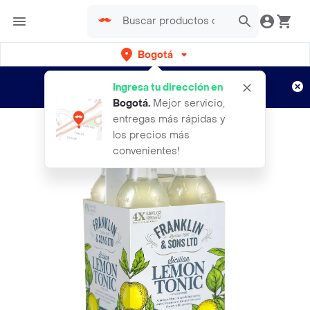
Bogotá
Regístrate
¿Nuevo en Rappi?
y disfruta de
Ingresa tu dirección en
envíos gratis por semanas
Aplican TyC
Bogotá
.
Mejor servicio,
entregas más rápidas y
los precios más
convenientes!