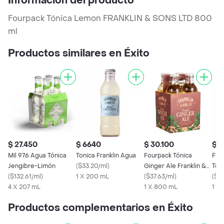
Información del producto
Fourpack Tónica Lemon FRANKLIN & SONS LTD 800
ml
Productos similares en Éxito
$ 27.450
$ 6640
$ 30.100
$ 
Mil 976 Agua Tónica
Tonica Franklin Agua
Fourpack Tónica
Fra
Jengibre-Limón
(
$33.20/ml
)
Ginger Ale Franklin &
Tón
(
$132.61/ml
)
1 X 200 mL
Sons Ltd
(
$37.63/ml
)
(
$33
4 X 207 mL
1 X 800 mL
1 X
Productos complementarios en Éxito