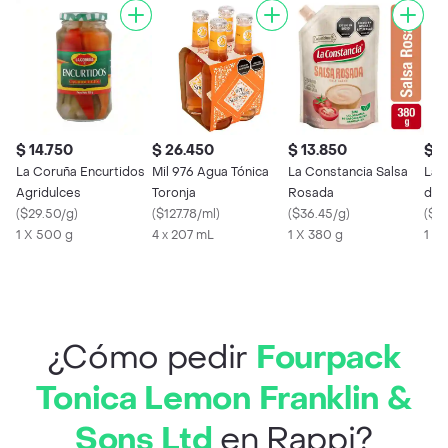
$ 14.750
$ 26.450
$ 13.850
$ 1
La Coruña Encurtidos
Mil 976 Agua Tónica
La Constancia Salsa
La 
Agridulces
Toronja
Rosada
de 
(
$29.50/g
)
(
$127.78/ml
)
(
$36.45/g
)
(
$2
1 X 500 g
4 x 207 mL
1 X 380 g
1 X
¿Cómo pedir
Fourpack
Tonica Lemon Franklin &
Sons Ltd
en Rappi?