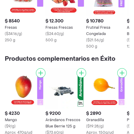
$ 8540
$ 12.300
$ 10.780
$ 
Fresas
Fresas Frescas
Frutinal Fresa
Ará
(
$34.16/g
)
(
$24.60/g
)
Congelada
Blue
250 g
500 g
(
$21.56/g
)
(
$73
500 g
125
Productos complementarios en Éxito
$ 4230
$ 9200
$ 2890
$ 1
Mango
Arándanos Frescos
Granadilla
Piñ
(
$9/g
)
Blue Berrie 125 g
(
$19.28/g
)
(
$5
Aprox. 470g/ud
(
$73.60/g
)
Aprox. 150g/ud
Apr