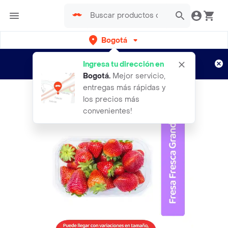
Bogotá
Regístrate
¿Nuevo en Rappi?
y disfruta de
Ingresa tu dirección en
envíos gratis por semanas
Aplican TyC
Bogotá
.
Mejor servicio,
entregas más rápidas y
los precios más
convenientes!